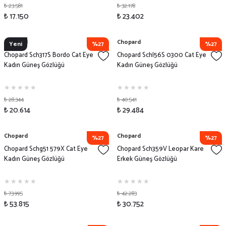
₺ 23.581
₺ 32.178
₺ 17.150
₺ 23.402
Chopard
Chopard
Yeni
%27
%27
Chopard Sch317S Bordo Cat Eye
Chopard Schl56S 0300 Cat Eye
Kadın Güneş Gözlüğü
Kadın Güneş Gözlüğü
₺ 28.344
₺ 40.541
₺ 20.614
₺ 29.484
Chopard
Chopard
%27
%27
Chopard Schg51 579X Cat Eye
Chopard Sch359V Leopar Kare
Kadın Güneş Gözlüğü
Erkek Güneş Gözlüğü
₺ 73.995
₺ 42.283
₺ 53.815
₺ 30.752