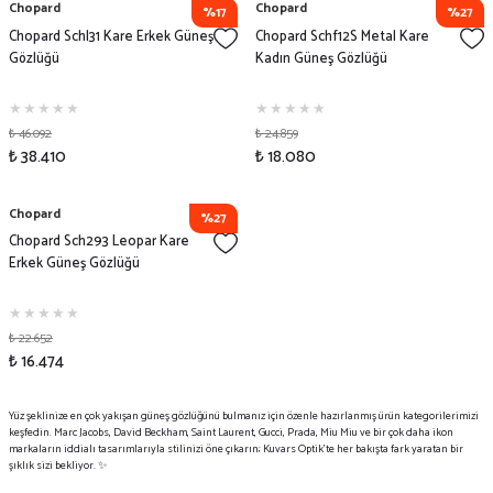
Chopard
Chopard
%17
%27
Chopard Schl31 Kare Erkek Güneş
Chopard Schf12S Metal Kare
Gözlüğü
Kadın Güneş Gözlüğü
₺ 46.092
₺ 24.859
₺ 38.410
₺ 18.080
Chopard
%27
Chopard Sch293 Leopar Kare
Erkek Güneş Gözlüğü
₺ 22.652
₺ 16.474
Yüz şeklinize en çok yakışan güneş gözlüğünü bulmanız için özenle hazırlanmış ürün kategorilerimizi
keşfedin. Marc Jacobs, David Beckham, Saint Laurent, Gucci, Prada, Miu Miu ve bir çok daha ikon
markaların iddialı tasarımlarıyla stilinizi öne çıkarın; Kuvars Optik’te her bakışta fark yaratan bir
şıklık sizi bekliyor. ✨