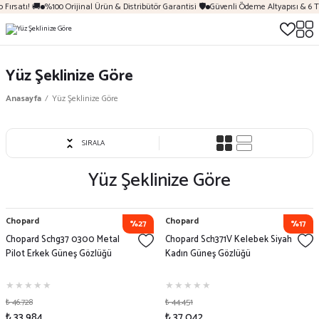
Fırsatı! 🚚
%100 Orijinal Ürün & Distribütör Garantisi 🛡️
Güvenli Ödeme Altyapısı & 6 T
Yüz Şeklinize Göre
Anasayfa
Yüz Şeklinize Göre
SIRALA
Yüz Şeklinize Göre
Chopard
Chopard
%27
%17
Chopard Schg37 0300 Metal
Chopard Sch371V Kelebek Siyah
Pilot Erkek Güneş Gözlüğü
Kadın Güneş Gözlüğü
₺ 46.728
₺ 44.451
₺ 33.984
₺ 37.042