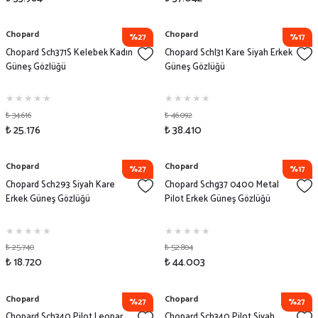
Chopard
Chopard
%27
%17
Chopard Sch371S Kelebek Kadın
Chopard Schl31 Kare Siyah Erkek
Güneş Gözlüğü
Güneş Gözlüğü
₺ 34.616
₺ 46.092
₺ 25.176
₺ 38.410
Chopard
Chopard
%27
%17
Chopard Sch293 Siyah Kare
Chopard Schg37 0400 Metal
Erkek Güneş Gözlüğü
Pilot Erkek Güneş Gözlüğü
₺ 25.740
₺ 52.804
₺ 18.720
₺ 44.003
Chopard
Chopard
%27
%27
Chopard Sch340 Pilot Leopar
Chopard Sch340 Pilot Siyah