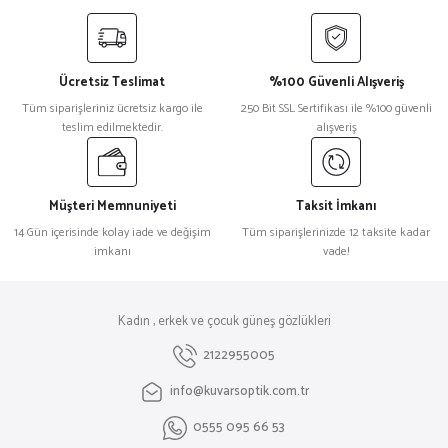
Ücretsiz Teslimat
%100 Güvenli Alışveriş
Tüm siparişleriniz ücretsiz kargo ile
250 Bit SSL Sertifikası ile %100 güvenli
teslim edilmektedir.
alışveriş
Müşteri Memnuniyeti
Taksit İmkanı
14 Gün içerisinde kolay iade ve değişim
Tüm siparişlerinizde 12 taksite kadar
imkanı
vade!
Kadın , erkek ve çocuk güneş gözlükleri
2122955005
info@kuvarsoptik.com.tr
0555 095 66 53