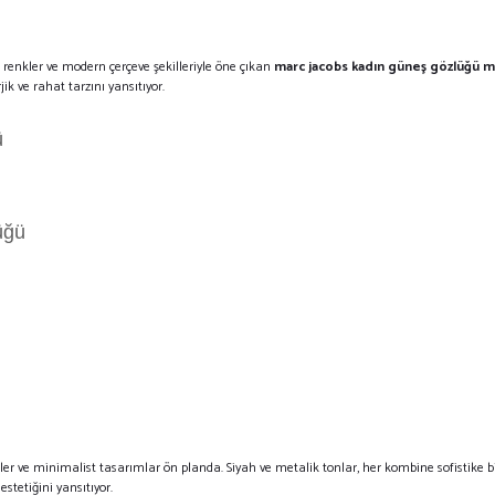
i renkler ve modern çerçeve şekilleriyle öne çıkan
marc jacobs kadın güneş gözlüğü m
k ve rahat tarzını yansıtıyor.
ü
üğü
eveler ve minimalist tasarımlar ön planda. Siyah ve metalik tonlar, her kombine sofistike 
stetiğini yansıtıyor.