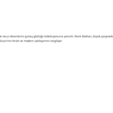
 ve cesur desenlerini güneş gözlüğü koleksiyonuna yansıttı. Renk blokları, büyük çerçevele
 Gucci'nin ferah ve modern yaklaşımını sergiliyor.
ü