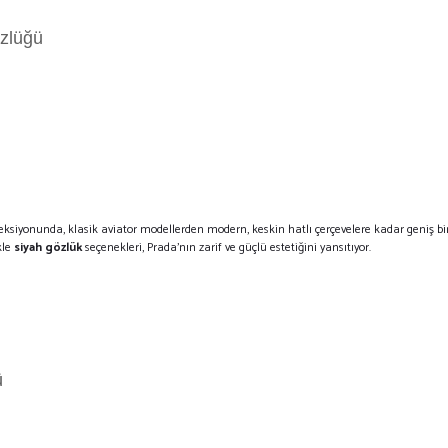
zlüğü
ksiyonunda, klasik aviator modellerden modern, keskin hatlı çerçevelere kadar geniş bir
kle
siyah gözlük
seçenekleri, Prada'nın zarif ve güçlü estetiğini yansıtıyor.
ü