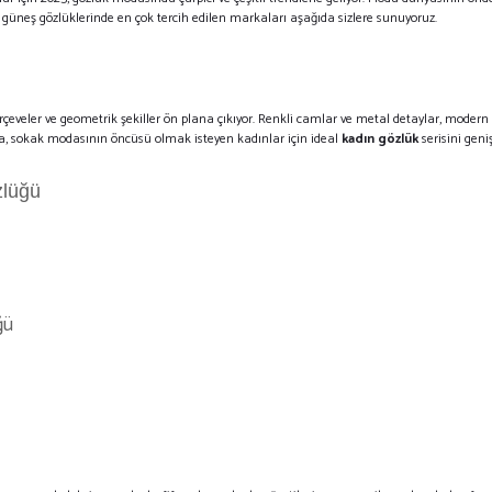
 güneş gözlüklerinde en çok tercih edilen markaları aşağıda sizlere sunuyoruz.
çerçeveler ve geometrik şekiller ön plana çıkıyor. Renkli camlar ve metal detaylar, moder
, sokak modasının öncüsü olmak isteyen kadınlar için ideal
kadın gözlük
serisini gen
zlüğü
ğü