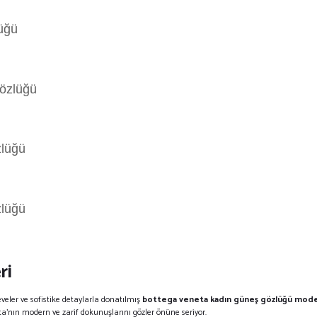
üğü
özlüğü
zlüğü
zlüğü
ri
çeveler ve sofistike detaylarla donatılmış
bottega veneta kadın güneş gözlüğü mode
a'nın modern ve zarif dokunuşlarını gözler önüne seriyor.