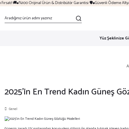
tı! 🚚
%100 Orijinal Ürün & Distribütör Garantisi 🛡️
Güvenli Ödeme Altyapısı 
Yüz Şeklinize G
A
2025'in En Trend Kadın Güneş Göz
Genel
Güneşin zararlı UV ışınlarından korunurken stilinizi ön planda tutmak isteyen kadınl