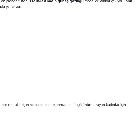
ru ön planda tutan
Dsquared kadın güneş gözlüğü
modelleri dikkat çekiyor. Canlı
da yer alıyor.
İnce metal kirişler ve pastel tonlar, romantik bir görünüm arayan kadınlar için