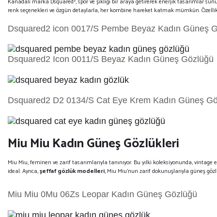
Kanadalı marka Dsquared², spor ve şıklığı bir araya getirerek enerjik tasarımlar s
renk seçenekleri ve özgün detaylarla, her kombine hareket katmak mümkün. Özelli
Dsquared2 icon 0017/S Pembe Beyaz Kadın Güneş G
Dsquared2 Icon 0011/S Beyaz Kadın Güneş Gözlüğü
Dsquared2 D2 0134/S Cat Eye Krem Kadın Güneş Gö
Miu Miu Kadın Güneş Gözlükleri
Miu Miu, feminen ve zarif tasarımlarıyla tanınıyor. Bu yılki koleksiyonunda, vintage e
ideal. Ayrıca,
şeffaf gözlük modelleri
, Miu Miu'nun zarif dokunuşlarıyla güneş göz
Miu Miu 0Mu 06Zs Leopar Kadın Güneş Gözlüğü