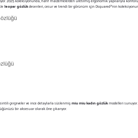
unuyor. 2025 koleksiyonunda, hafif malzemelerden üretilmiş ergonomik yapılarıyla konfo
kle
leopar gözlük
desenleri, cesur ve trendi bir görünüm için Dsquared²'nin koleksiyonun
özlüğü
zlüğü
sintili çerçeveler ve ince detaylarla süslenmiş
miu miu kadın gözlük
modelleri sunuyor. 
lüğünüzü bir aksesuar olarak öne çıkarıyor.