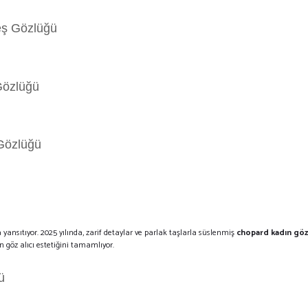
eş Gözlüğü
Gözlüğü
Gözlüğü
sıtıyor. 2025 yılında, zarif detaylar ve parlak taşlarla süslenmiş
chopard kadın göz
n göz alıcı estetiğini tamamlıyor.
ü