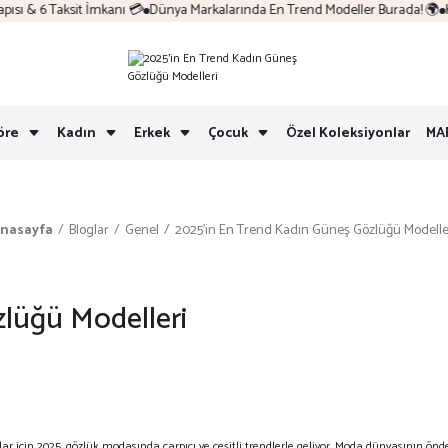
& 6 Taksit İmkanı 💳
Dünya Markalarında En Trend Modeller Burada! 🌍
Kola
öre
Kadın
Erkek
Çocuk
Özel Koleksiyonlar
MA
nasayfa
Bloglar
Genel
2025'in En Trend Kadın Güneş Gözlüğü Modelle
lüğü Modelleri
ar için 2025, gözlük modasında çarpıcı ve çeşitli trendlerle geliyor. Moda dünyasının ö