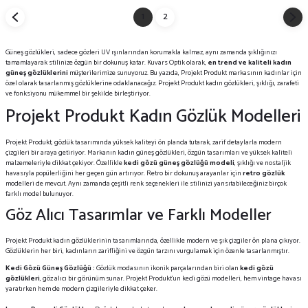
1
2
Güneş gözlükleri, sadece gözleri UV ışınlarından korumakla kalmaz, aynı zamanda şıklığınızı
tamamlayarak stilinize özgün bir dokunuş katar. Kuvars Optik olarak,
en trend ve kaliteli kadın
güneş gözlüklerini
müşterilerimize sunuyoruz. Bu yazıda, Projekt Produkt markasının kadınlar için
özel olarak tasarlanmış gözlüklerine odaklanacağız. Projekt Produkt kadın gözlükleri, şıklığı, zarafeti
ve fonksiyonu mükemmel bir şekilde birleştiriyor.
Projekt Produkt Kadın Gözlük Modelleri
Projekt Produkt, gözlük tasarımında yüksek kaliteyi ön planda tutarak, zarif detaylarla modern
çizgileri bir araya getiriyor. Markanın kadın güneş gözlükleri, özgün tasarımları ve yüksek kaliteli
malzemeleriyle dikkat çekiyor. Özellikle
kedi gözü güneş gözlüğü modeli
, şıklığı ve nostaljik
havasıyla popülerliğini her geçen gün artırıyor. Retro bir dokunuş arayanlar için
retro gözlük
modelleri de mevcut. Aynı zamanda çeşitli renk seçenekleri ile stilinizi yansıtabileceğiniz birçok
farklı model bulunuyor.
Göz Alıcı Tasarımlar ve Farklı Modeller
Projekt Produkt kadın gözlüklerinin tasarımlarında, özellikle modern ve şık çizgiler ön plana çıkıyor.
Gözlüklerin her biri, kadınların zarifliğini ve özgün tarzını vurgulamak için özenle tasarlanmıştır.
Kedi Gözü Güneş Gözlüğü :
Gözlük modasının ikonik parçalarından biri olan
kedi gözü
gözlükleri
, göz alıcı bir görünüm sunar. Projekt Produkt'un kedi gözü modelleri, hem vintage havası
yaratırken hem de modern çizgileriyle dikkat çeker.