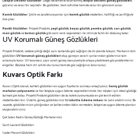
Leopar Desenli Gözlükler:
Doğal desenlerle tasarlanmış
leopar desenli güneş gözlükleri
,
göz alıcı ve cesur bir seçimdir. Bu gözlükler, hem sofistike hem de cesur bir görünüm sunar.
Kemik Gözlükler:
Şıklık ve zarafet arayanlar için
kemik gözlük
modelleri, hafifliği ve zarifliğiyle
öne çıkar.
Renkli Gözlükler:
Projekt Produkt,
yeşil gözlük
,
beyaz gözlük
,
pembe gözlük
,
sarı gözlük
,
mavi gözlük
ve
kırmızı gözlük
gibi canlı renk seçenekleri ile stilinize farklı bir dokunuş katar.
UV Korumalı Güneş Gözlükleri
Projekt Produkt, sadece şıklığı değil, aynı zamanda göz sağlığını da ön planda tutuyor. Markanın tüm
gözlükleri
UV korumalı güneş gözlükleri
olup, güneşin zararlı ışınlarından gözlerinizi tam
anlamıyla korur. UV koruması, uzun süreli güneş maruziyetiyle ortaya çıkabilecek göz problemlerini
engeller. Böylece hem stil sahibi olursunuz hem de göz sağlığınızı korursunuz.
Kuvars Optik Farkı
Kuvars Optik olarak, kaliteli gözlükleri en uygun fiyatlarla sunmayı amaçlıyoruz.
Geniş gözlük
markaları yelpazemiz
ve her bütçeye uygun ödeme seçeneklerimizle, her müşteri için ideal gözlüğü
bulmak çok kolay. Projekt Produkt gözlükleri de bu koleksiyonumuzda en çok tercih edilen
modellerden biri. Üstelik, güneş gözlüklerinizi
12 taksitle ödeme imkanı
ile satın alabilirsiniz. Bu
sayede, gözlüklerinizin şıklığından ve kalitesinden ödün vermeden, bütçenize uygun ödeme planları
oluşturabilirsiniz.
Çok Satan Kadın Güneş Gözlüğü Markalarımız
Saint Laurent Gözlükleri
İsabel Marant Gözlükleri