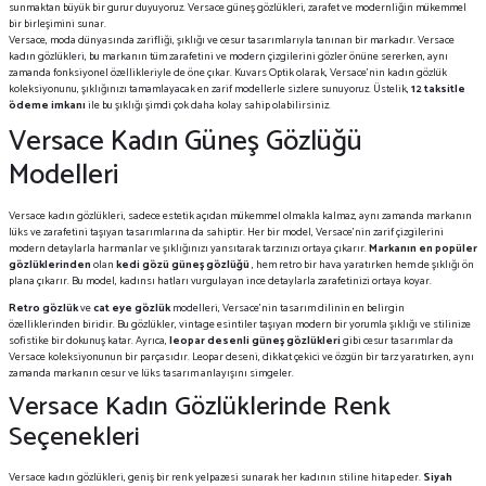
sunmaktan büyük bir gurur duyuyoruz. Versace güneş gözlükleri, zarafet ve modernliğin mükemmel
bir birleşimini sunar.
Versace, moda dünyasında zarifliği, şıklığı ve cesur tasarımlarıyla tanınan bir markadır. Versace
kadın gözlükleri, bu markanın tüm zarafetini ve modern çizgilerini gözler önüne sererken, aynı
zamanda fonksiyonel özellikleriyle de öne çıkar. Kuvars Optik olarak, Versace’nin kadın gözlük
koleksiyonunu, şıklığınızı tamamlayacak en zarif modellerle sizlere sunuyoruz. Üstelik,
12 taksitle
ödeme imkanı
ile bu şıklığı şimdi çok daha kolay sahip olabilirsiniz.
Versace Kadın Güneş Gözlüğü
Modelleri
Versace kadın gözlükleri, sadece estetik açıdan mükemmel olmakla kalmaz, aynı zamanda markanın
lüks ve zarafetini taşıyan tasarımlarına da sahiptir. Her bir model, Versace’nin zarif çizgilerini
modern detaylarla harmanlar ve şıklığınızı yansıtarak tarzınızı ortaya çıkarır.
Markanın en popüler
gözlüklerinden
olan
kedi gözü güneş gözlüğü
, hem retro bir hava yaratırken hem de şıklığı ön
plana çıkarır. Bu model, kadınsı hatları vurgulayan ince detaylarla zarafetinizi ortaya koyar.
Retro gözlük
ve
cat eye gözlük
modelleri, Versace’nin tasarım dilinin en belirgin
özelliklerinden biridir. Bu gözlükler, vintage esintiler taşıyan modern bir yorumla şıklığı ve stilinize
sofistike bir dokunuş katar. Ayrıca,
leopar desenli güneş gözlükleri
gibi cesur tasarımlar da
Versace koleksiyonunun bir parçasıdır. Leopar deseni, dikkat çekici ve özgün bir tarz yaratırken, aynı
zamanda markanın cesur ve lüks tasarım anlayışını simgeler.
Versace Kadın Gözlüklerinde Renk
Seçenekleri
Versace kadın gözlükleri, geniş bir renk yelpazesi sunarak her kadının stiline hitap eder.
Siyah