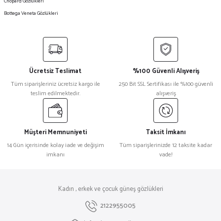
Chopard Gözlükleri
Bottega Veneta Gözlükleri
Ücretsiz Teslimat
%100 Güvenli Alışveriş
Tüm siparişleriniz ücretsiz kargo ile
250 Bit SSL Sertifikası ile %100 güvenli
teslim edilmektedir.
alışveriş
Müşteri Memnuniyeti
Taksit İmkanı
14 Gün içerisinde kolay iade ve değişim
Tüm siparişlerinizde 12 taksite kadar
imkanı
vade!
Kadın , erkek ve çocuk güneş gözlükleri
2122955005