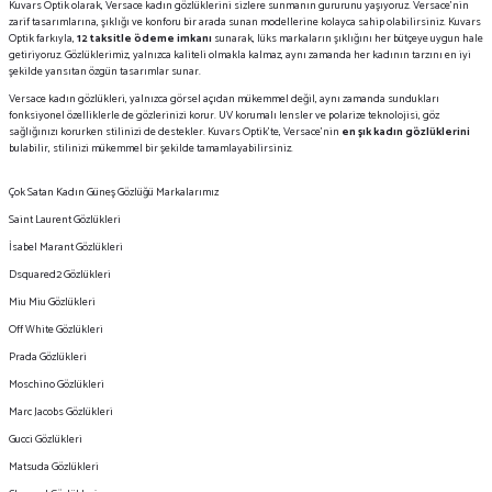
Kuvars Optik olarak, Versace kadın gözlüklerini sizlere sunmanın gururunu yaşıyoruz. Versace’nin
zarif tasarımlarına, şıklığı ve konforu bir arada sunan modellerine kolayca sahip olabilirsiniz. Kuvars
Optik farkıyla,
12 taksitle ödeme imkanı
sunarak, lüks markaların şıklığını her bütçeye uygun hale
getiriyoruz. Gözlüklerimiz, yalnızca kaliteli olmakla kalmaz, aynı zamanda her kadının tarzını en iyi
şekilde yansıtan özgün tasarımlar sunar.
Versace kadın gözlükleri, yalnızca görsel açıdan mükemmel değil, aynı zamanda sundukları
fonksiyonel özelliklerle de gözlerinizi korur. UV korumalı lensler ve polarize teknolojisi, göz
sağlığınızı korurken stilinizi de destekler. Kuvars Optik’te, Versace’nin
en şık kadın gözlüklerini
bulabilir, stilinizi mükemmel bir şekilde tamamlayabilirsiniz.
Çok Satan Kadın Güneş Gözlüğü Markalarımız
Saint Laurent Gözlükleri
İsabel Marant Gözlükleri
Dsquared2 Gözlükleri
Miu Miu Gözlükleri
Off White Gözlükleri
Prada Gözlükleri
Moschino Gözlükleri
Marc Jacobs Gözlükleri
Gucci Gözlükleri
Matsuda Gözlükleri