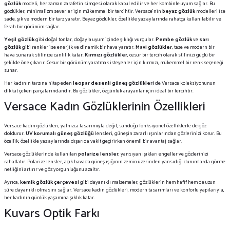
gözlük
modeli
, her zaman zarafetin simgesi olarak kabul edilir ve her kombinle uyum sağlar. Bu
gözlükler, minimalizm severler için mükemmel bir tercihtir. Versace’nin
beyaz gözlük
modelleri ise
sade, şık ve modern bir tarz yaratır. Beyaz gözlükler, özellikle yaz aylarında rahatça kullanılabilir ve
ferah bir görünüm sağlar.
Yeşil gözlük
gibi doğal tonlar, doğayla uyum içinde şıklığı vurgular.
Pembe gözlük
ve
sarı
gözlük
gibi renkler ise enerjik ve dinamik bir hava yaratır.
Mavi gözlükler
, taze ve modern bir
hava sunarak stilinize canlılık katar.
Kırmızı gözlükler
, cesur bir tercih olarak stilinizi güçlü bir
şekilde öne çıkarır. Cesur bir görünüm yaratmak isteyenler için kırmızı, mükemmel bir renk seçeneği
sunar.
Her kadının tarzına hitap eden
leopar desenli güneş gözlükleri
de Versace koleksiyonunun
dikkat çeken parçalarındandır. Bu gözlükler, özgünlük arayanlar için ideal bir tercihtir.
Versace Kadın Gözlüklerinin Özellikleri
Versace kadın gözlükleri, yalnızca tasarımıyla değil, sunduğu fonksiyonel özelliklerle de göz
doldurur.
UV korumalı güneş gözlüğü
lensleri, güneşin zararlı ışınlarından gözlerinizi korur. Bu
özellik, özellikle yaz aylarında dışarıda vakit geçirirken önemli bir avantaj sağlar.
Versace gözlüklerinde kullanılan
polarize lensler
, yansıyan ışıkları engeller ve gözlerinizi
rahatlatır. Polarize lensler, açık havada güneş ışığının zemin üzerinden yansıdığı durumlarda görme
netliğini artırır ve göz yorgunluğunu azaltır.
Ayrıca,
kemik gözlük çerçevesi
gibi dayanıklı malzemeler, gözlüklerin hem hafif hem de uzun
süre dayanıklı olmasını sağlar. Versace kadın gözlükleri, modern tasarımları ve konforlu yapılarıyla,
her kadının günlük yaşamına şıklık katar.
Kuvars Optik Farkı