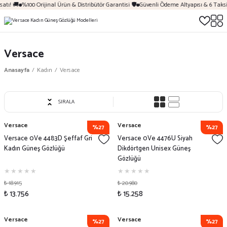
tı! 🚚
%100 Orijinal Ürün & Distribütör Garantisi 🛡️
Güvenli Ödeme Altyapısı & 6 Taksit
Versace
Anasayfa
Kadın
Versace
SIRALA
Versace
Versace
%27
%27
Versace 0Ve 4483D Şeffaf Gri
Versace 0Ve 4476U Siyah
Kadın Güneş Gözlüğü
Dikdörtgen Unisex Güneş
Gözlüğü
₺ 18.915
₺ 20.980
₺ 13.756
₺ 15.258
Versace
Versace
%27
%27