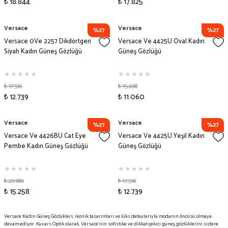
₺ 18.844
₺ 17.825
Versace
Versace
%27
%27
Versace 0Ve 2257 Dikdörtgen
Versace Ve 4425U Oval Kadın
Siyah Kadın Güneş Gözlüğü
Güneş Gözlüğü
₺ 17.516
₺ 15.208
₺ 12.739
₺ 11.060
Versace
Versace
%27
%27
Versace Ve 4426BU Cat Eye
Versace Ve 4425U Yeşil Kadın
Pembe Kadın Güneş Gözlüğü
Güneş Gözlüğü
₺ 20.980
₺ 17.516
₺ 15.258
₺ 12.739
Versace Kadın Güneş Gözlükleri, ikonik tasarımları ve lüks detaylarıyla modanın öncüsü olmaya
devam ediyor. Kuvars Optik olarak, Versace'nin sofistike ve dikkat çekici güneş gözlüklerini sizlere