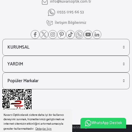
info@kuvarsoptik.com.tr
0555 095 66 53
İletişim Bilgilerimiz
KURUMSAL
YARDIM
Popüler Markalar
Kuvars Optik olarak sizlere daha iyi bir kullanıcı
deneyimi sunmak, hizmetlerimizi geliştirmek ve
WhatsApp Destek
internet sitemizin etkinliğini artırmak amacıyla
© Tüm Hakları Saklıdır. Kredi kartı bilgileriniz 256bit SSL sertifikası ile
çerezler kullanmaktadır.
Detaylar İçin