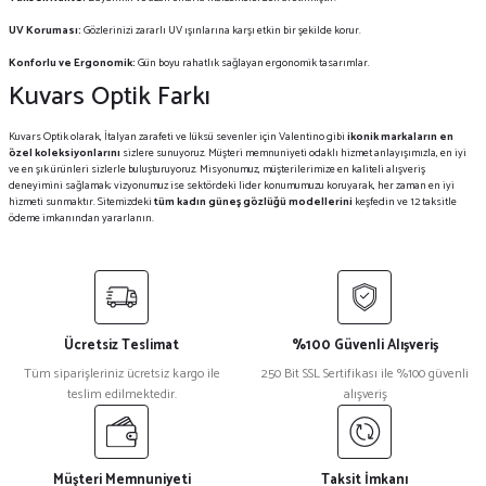
UV Koruması:
Gözlerinizi zararlı UV ışınlarına karşı etkin bir şekilde korur.
Konforlu ve Ergonomik:
Gün boyu rahatlık sağlayan ergonomik tasarımlar.
Kuvars Optik Farkı
Kuvars Optik olarak, İtalyan zarafeti ve lüksü sevenler için Valentino gibi
ikonik markaların en
özel koleksiyonlarını
sizlere sunuyoruz. Müşteri memnuniyeti odaklı hizmet anlayışımızla, en iyi
ve en şık ürünleri sizlerle buluşturuyoruz. Misyonumuz, müşterilerimize en kaliteli alışveriş
deneyimini sağlamak; vizyonumuz ise sektördeki lider konumumuzu koruyarak, her zaman en iyi
hizmeti sunmaktır. Sitemizdeki
tüm kadın güneş gözlüğü modellerini
keşfedin ve 12 taksitle
ödeme imkanından yararlanın.
Ücretsiz Teslimat
%100 Güvenli Alışveriş
Tüm siparişleriniz ücretsiz kargo ile
250 Bit SSL Sertifikası ile %100 güvenli
teslim edilmektedir.
alışveriş
Müşteri Memnuniyeti
Taksit İmkanı