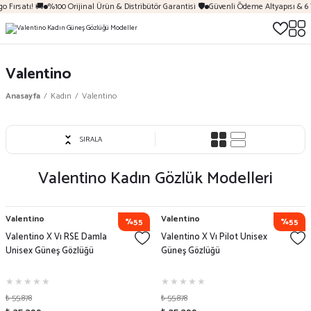
 Fırsatı! 🚚
%100 Orijinal Ürün & Distribütör Garantisi 🛡️
Güvenli Ödeme Altyapısı & 6 
Valentino
Anasayfa
Kadın
Valentino
SIRALA
Valentino Kadın Gözlük Modelleri
Valentino
Valentino
%55
%55
Valentino X Vı RSE Damla
Valentino X Vı Pilot Unisex
Unisex Güneş Gözlüğü
Güneş Gözlüğü
₺ 55.878
₺ 55.878