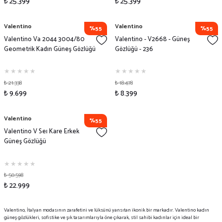
₺ 25.399
₺ 25.399
Valentino
Valentino
%55
%55
Valentino Va 2044 3004/80
Valentino - V2668 - Güneş
Geometrik Kadın Güneş Gözlüğü
Gözlüğü - 236
₺ 21.338
₺ 18.478
₺ 9.699
₺ 8.399
Valentino
%55
Valentino V Seı Kare Erkek
Güneş Gözlüğü
₺ 50.598
₺ 22.999
Valentino, İtalyan modasının zarafetini ve lüksünü yansıtan ikonik bir markadır. Valentino
kadın
güneş gözlükleri
, sofistike ve şık tasarımlarıyla öne çıkarak, stil sahibi kadınlar için ideal bir