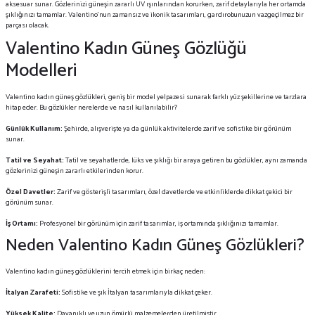
aksesuar sunar. Gözlerinizi güneşin zararlı UV ışınlarından korurken, zarif detaylarıyla her ortamda
şıklığınızı tamamlar. Valentino’nun zamansız ve ikonik tasarımları, gardırobunuzun vazgeçilmez bir
parçası olacak.
Valentino Kadın Güneş Gözlüğü
Modelleri
Valentino kadın güneş gözlükleri, geniş bir model yelpazesi sunarak farklı yüz şekillerine ve tarzlara
hitap eder. Bu gözlükler nerelerde ve nasıl kullanılabilir?
Günlük Kullanım:
Şehirde, alışverişte ya da günlük aktivitelerde zarif ve sofistike bir görünüm
sunar.
Tatil ve Seyahat:
Tatil ve seyahatlerde, lüks ve şıklığı bir araya getiren bu gözlükler, aynı zamanda
gözlerinizi güneşin zararlı etkilerinden korur.
Özel Davetler:
Zarif ve gösterişli tasarımları, özel davetlerde ve etkinliklerde dikkat çekici bir
görünüm sunar.
İş Ortamı:
Profesyonel bir görünüm için zarif tasarımlar, iş ortamında şıklığınızı tamamlar.
Neden Valentino Kadın Güneş Gözlükleri?
Valentino kadın güneş gözlüklerini tercih etmek için birkaç neden:
İtalyan Zarafeti:
Sofistike ve şık İtalyan tasarımlarıyla dikkat çeker.
Yüksek Kalite:
Dayanıklı ve uzun ömürlü malzemelerden üretilmiştir.