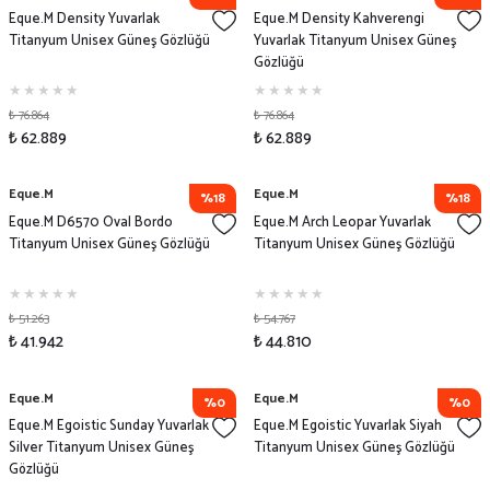
Eque.M Density Yuvarlak
Eque.M Density Kahverengi
Titanyum Unisex Güneş Gözlüğü
Yuvarlak Titanyum Unisex Güneş
Gözlüğü
₺ 76.864
₺ 76.864
₺ 62.889
₺ 62.889
Eque.M
Eque.M
%18
%18
Eque.M D6570 Oval Bordo
Eque.M Arch Leopar Yuvarlak
Titanyum Unisex Güneş Gözlüğü
Titanyum Unisex Güneş Gözlüğü
₺ 51.263
₺ 54.767
₺ 41.942
₺ 44.810
Eque.M
Eque.M
%0
%0
Eque.M Egoistic Sunday Yuvarlak
Eque.M Egoistic Yuvarlak Siyah
Silver Titanyum Unisex Güneş
Titanyum Unisex Güneş Gözlüğü
Gözlüğü