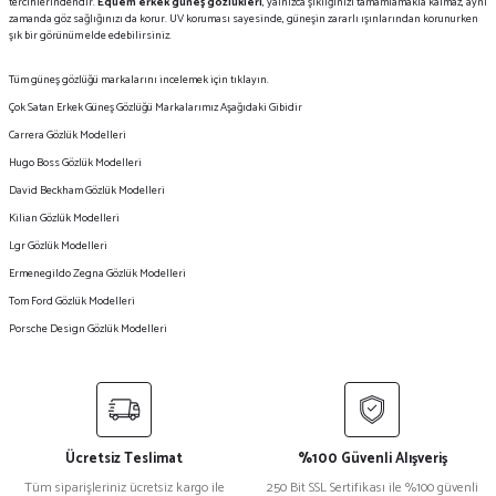
tercihlerindendir.
Equem erkek güneş gözlükleri
, yalnızca şıklığınızı tamamlamakla kalmaz, aynı
zamanda göz sağlığınızı da korur. UV koruması sayesinde, güneşin zararlı ışınlarından korunurken
şık bir görünüm elde edebilirsiniz.
Tüm
güneş gözlüğü markalarını
incelemek için tıklayın.
Çok Satan Erkek Güneş Gözlüğü Markalarımız Aşağıdaki Gibidir
Carrera Gözlük Modelleri
Hugo Boss Gözlük Modelleri
David Beckham Gözlük Modelleri
Kilian Gözlük Modelleri
Lgr Gözlük Modelleri
Ermenegildo Zegna Gözlük Modelleri
Tom Ford Gözlük Modelleri
Porsche Design Gözlük Modelleri
Ücretsiz Teslimat
%100 Güvenli Alışveriş
Tüm siparişleriniz ücretsiz kargo ile
250 Bit SSL Sertifikası ile %100 güvenli