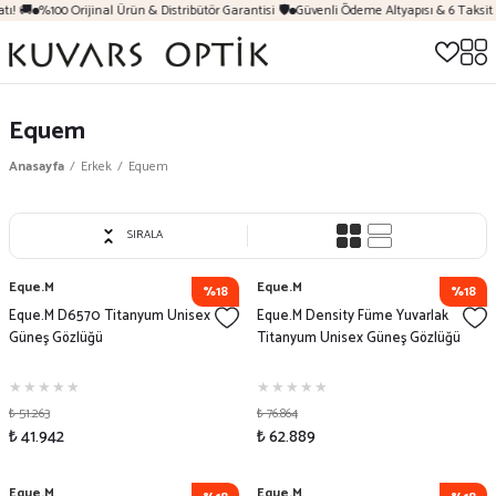
 🚚
%100 Orijinal Ürün & Distribütör Garantisi 🛡️
Güvenli Ödeme Altyapısı & 6 Taksit İ
Equem
Anasayfa
Erkek
Equem
SIRALA
Eque.M
Eque.M
%18
%18
Eque.M D6570 Titanyum Unisex
Eque.M Density Füme Yuvarlak
Güneş Gözlüğü
Titanyum Unisex Güneş Gözlüğü
₺ 51.263
₺ 76.864
₺ 41.942
₺ 62.889
Eque.M
Eque.M