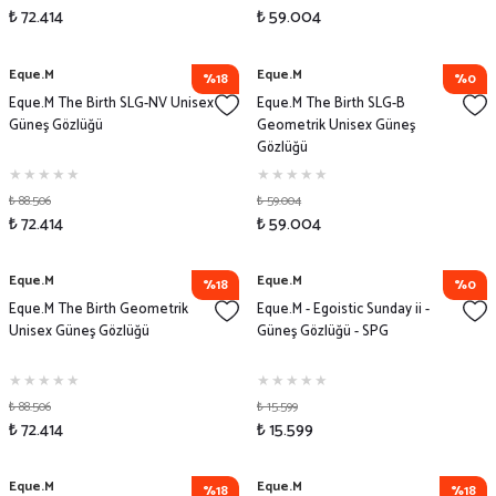
₺ 72.414
₺ 59.004
Eque.M
Eque.M
%18
%0
Eque.M The Birth SLG-NV Unisex
Eque.M The Birth SLG-B
Güneş Gözlüğü
Geometrik Unisex Güneş
Gözlüğü
₺ 88.506
₺ 59.004
₺ 72.414
₺ 59.004
Eque.M
Eque.M
%18
%0
Eque.M The Birth Geometrik
Eque.M - Egoistic Sunday ii -
Unisex Güneş Gözlüğü
Güneş Gözlüğü - SPG
₺ 88.506
₺ 15.599
₺ 72.414
₺ 15.599
Eque.M
Eque.M
%18
%18