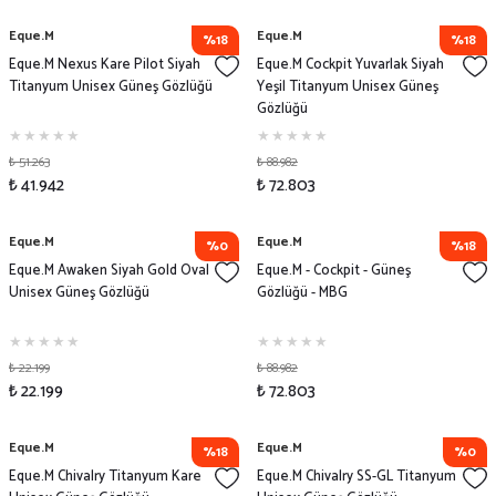
Eque.M
Eque.M
%18
%18
Eque.M Nexus Kare Pilot Siyah
Eque.M Cockpit Yuvarlak Siyah
Titanyum Unisex Güneş Gözlüğü
Yeşil Titanyum Unisex Güneş
Gözlüğü
₺ 51.263
₺ 88.982
₺ 41.942
₺ 72.803
Eque.M
Eque.M
%0
%18
Eque.M Awaken Siyah Gold Oval
Eque.M - Cockpit - Güneş
Unisex Güneş Gözlüğü
Gözlüğü - MBG
₺ 22.199
₺ 88.982
₺ 22.199
₺ 72.803
Eque.M
Eque.M
%18
%0
Eque.M Chivalry Titanyum Kare
Eque.M Chivalry SS-GL Titanyum