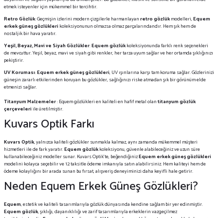
etmek isteyenler için mükemmel bir tercihtir.
Retro Gözlük
: Geçmişin izlerini modern çizgilerle harmanlayan
retro gözlük
modelleri,
Equem
erkek güneş gözlükleri
koleksiyonunun olmazsa olmaz parçalarındandır. Hem şık hem de
nostaljik bir hava yaratır.
Yeşil, Beyaz, Mavi ve Siyah Gözlükler
:
Equem gözlük
koleksiyonunda farklı renk seçenekleri
de mevcuttur. Yeşil, beyaz, mavi ve siyah gibi renkler, her tarza uyum sağlar ve her ortamda şıklığınızı
pekiştirir.
UV Koruması
:
Equem erkek güneş gözlükleri
, UV ışınlarına karşı tam koruma sağlar. Gözlerinizi
güneşin zararlı etkilerinden koruyan bu gözlükler, sağlığınızı riske atmadan şık bir görünüm elde
etmenizi sağlar.
Titanyum Malzemeler
: Equem gözlükleri en kaliteli en hafif metal olan
titanyum gözlük
çerçeveleri
ile üretilmiştir.
Kuvars Optik Farkı
Kuvars Optik
, yalnızca kaliteli gözlükler sunmakla kalmaz, aynı zamanda mükemmel müşteri
hizmetleri ile de fark yaratır.
Equem gözlük
koleksiyonu, güvenle alabileceğiniz ve uzun süre
kullanabileceğiniz modeller sunar. Kuvars Optik’te, beğendiğiniz
Equem erkek güneş gözlükleri
modelini kolayca seçebilir ve 12 taksitle ödeme imkanıyla satın alabilirsiniz. Hem kaliteyi hem de
ödeme kolaylığını bir arada sunan bu fırsat, alışveriş deneyiminizi daha keyifli hale getirir.
Neden Equem Erkek Güneş Gözlükleri?
Equem
, estetik ve kaliteli tasarımlarıyla gözlük dünyasında kendine sağlam bir yer edinmiştir.
Equem gözlük
, şıklığı, dayanıklılığı ve zarif tasarımlarıyla erkeklerin vazgeçilmez