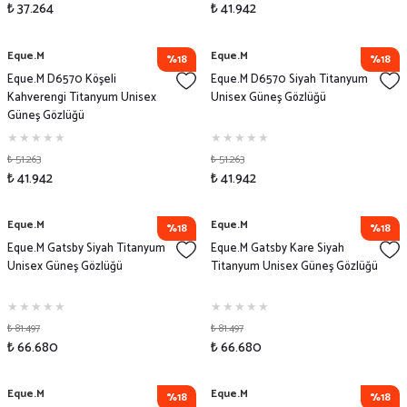
₺ 37.264
₺ 41.942
Eque.M
Eque.M
%18
%18
Eque.M D6570 Köşeli
Eque.M D6570 Siyah Titanyum
Kahverengi Titanyum Unisex
Unisex Güneş Gözlüğü
Güneş Gözlüğü
₺ 51.263
₺ 51.263
₺ 41.942
₺ 41.942
Eque.M
Eque.M
%18
%18
Eque.M Gatsby Siyah Titanyum
Eque.M Gatsby Kare Siyah
Unisex Güneş Gözlüğü
Titanyum Unisex Güneş Gözlüğü
₺ 81.497
₺ 81.497
₺ 66.680
₺ 66.680
Eque.M
Eque.M
%18
%18