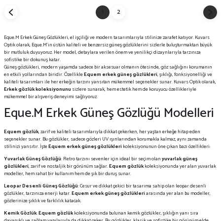
1
2
Eque.M Erkek Güneş Gözlükleri, el işçiliği ve modern tasarımlarıyla stilinize zarafet katıyor. Kuvars
Optik olarak, Eque.M'in üstün kaliteli ve benzersiz güneş gözlüklerini sizlerle buluşturmaktan büyük
bir mutluluk duyuyoruz. Her model, detaylara verilen önem ve yenilikçi dizaynlarıyla tarzınıza
sofistike bir dokunuş katar.
Güneş gözlükleri, modern yaşamda sadece bir aksesuar olmanın ötesinde, göz sağlığını korumanın
en etkili yollarından biridir. Özellikle
Equem erkek güneş gözlükleri
, şıklığı, fonksiyonelliği ve
kaliteli tasarımları ile her erkeğin tarzını yansıtan mükemmel seçenekler sunar. Kuvars Optik olarak,
Erkek gözlük koleksiyonunu
sizlere sunarak, hem estetik hem de koruyucu özellikleriyle
mükemmel bir alışveriş deneyimi sağlıyoruz.
Eque.M Erkek Güneş Gözlüğü Modelleri
Equem gözlük
, zarif ve kaliteli tasarımlarıyla dikkat çekerken, her yaştan erkeğe hitap eden
seçenekler sunar. Bu gözlükler, sadece gözleri UV ışınlarından korumakla kalmaz, aynı zamanda
stilinizi yansıtır. İşte
Equem erkek güneş gözlükleri
koleksiyonunun öne çıkan bazı özellikleri:
Yuvarlak Güneş Gözlüğü
: Retro tarzını sevenler için ideal bir seçim olan
yuvarlak güneş
gözlükleri
, zarif ve nostaljik bir görünüm sağlar.
Equem gözlük
koleksiyonunda yer alan yuvarlak
modeller, hem rahat bir kullanım hem de şık bir duruş sunar.
Leopar Desenli Güneş Gözlüğü
: Cesur ve dikkat çekici bir tasarıma sahip olan leopar desenli
gözlükler, tarzınıza enerji katar.
Equem erkek güneş gözlükleri
arasında yer alan bu modeller,
gözlerinize şıklık ve farklılık katacak.
Kemik Gözlük
:
Equem gözlük
koleksiyonunda bulunan kemik gözlükler, şıklığın yanı sıra
dayanıklı ve sağlam yapılarıyla da dikkat çeker. Bu gözlükler, klasik ve sofistike bir görünüm elde