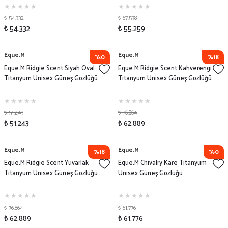
₺ 54.332
₺ 67.538
₺ 54.332
₺ 55.259
Eque.M
Eque.M
%0
%18
Eque.M Ridgie Scent Siyah Oval
Eque.M Ridgie Scent Kahverengi
Titanyum Unisex Güneş Gözlüğü
Titanyum Unisex Güneş Gözlüğü
₺ 51.243
₺ 76.864
₺ 51.243
₺ 62.889
Eque.M
Eque.M
%18
%0
Eque.M Ridgie Scent Yuvarlak
Eque.M Chivalry Kare Titanyum
Titanyum Unisex Güneş Gözlüğü
Unisex Güneş Gözlüğü
₺ 76.864
₺ 61.776
₺ 62.889
₺ 61.776