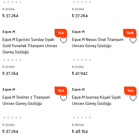
₺ 37.264
₺ 37.264
₺ 37.264
₺ 37.264
Eque.M
Eque.M
%0
%18
Eque.M Egoistic Sunday Siyah-
Eque.M Nexus Oval Titanyum
Gold Yuvarlak Titanyum Unisex
Unisex Güneş Gözlüğü
Güneş Gözlüğü
₺ 37.264
₺ 51.263
₺ 37.264
₺ 41.942
Eque.M
Eque.M
%0
%0
Eque.M Shelter 2 Titanyum
Eque.M Journey Köşeli Siyah
Unisex Güneş Gözlüğü
Unisex Güneş Gözlüğü
₺ 37.264
₺ 48.154
₺ 37.264
₺ 48.154