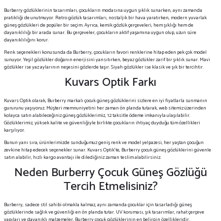
Burberry gözlüklerinin tasarımları, çocukların modasına uygun şıklık sunarken, aynı zamanda
pratikliği de unutmuyor. Retro gözlük tasarımları, nostaljik bir hava yaratırken, modern yuvarlak
güneş gözlükleri de popüler bir seçim. Ayrıca, kemik gözlük çerçeveleri, hem şıklığı hem de
dayanıklılığı bir arada sunar. Bu çerçeveler, çocukların aktif yaşamına uygun olup, uzun süre
dayanıklılığını korur.
Renk seçenekleri konusunda da Burberry, çocukların favori renklerine hitap eden pek çok model
sunuyor. Yeşil gözlükler doğanın enerjisini yansıtırken, beyaz gözlükler zarif bir şıklık sunar. Mavi
gözlükler ise yaz aylarının neşesini gözlerde taşır. Siyah gözlükler ise klasik ve şık bir tercihtir.
Kuvars Optik Farkı
Kuvars Optik olarak, Burberry markalı çocuk güneş gözlüklerini sizlere en iyi fiyatlarla sunmanın
gururunu yaşıyoruz. Müşteri memnuniyetini her zaman ön planda tutarak, web sitemiz üzerinden
kolayca satın alabileceğiniz güneş gözlüklerimiz, 12 taksitle ödeme imkanıyla ulaşılabilir.
Gözlüklerimiz, yüksek kalite ve güvenliğiyle birlikte çocukların ihtiyaç duyduğu tüm özellikleri
karşılıyor.
Bunun yanı sıra, ürünlerimizde sunduğumuz geniş renk ve model yelpazesi, her yaştan çocuğun
zevkine hitap edecek seçenekler sunar. Kuvars Optik’te, Burberry çocuk güneş gözlüklerini güvenle
satın alabilir, hızlı kargo avantajı ile dilediğiniz zaman teslim alabilirsiniz.
Neden Burberry Çocuk Güneş Gözlüğü
Tercih Etmelisiniz?
Burberry, sadece stil sahibi olmakla kalmaz, aynı zamanda çocuklar için tasarladığı güneş
gözlüklerinde sağlık ve güvenliği en ön planda tutar. UV koruması, şık tasarımlar, rahat çerçeve
yapıları ve dayanıklı malzemeler, Burberry çocuk gözlüklerinin en belirgin özellikleridir.