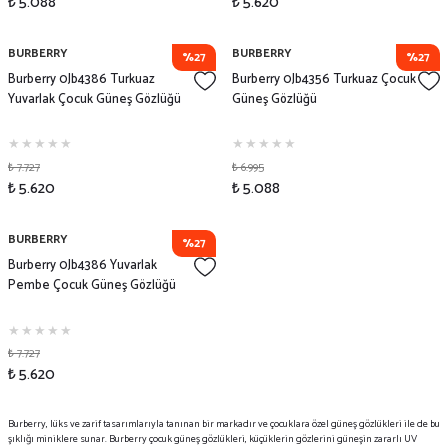
₺ 5.088
₺ 5.620
BURBERRY
BURBERRY
%27
%27
Burberry 0Jb4386 Turkuaz
Burberry 0Jb4356 Turkuaz Çocuk
Yuvarlak Çocuk Güneş Gözlüğü
Güneş Gözlüğü
₺ 7.727
₺ 6.995
₺ 5.620
₺ 5.088
BURBERRY
%27
Burberry 0Jb4386 Yuvarlak
Pembe Çocuk Güneş Gözlüğü
₺ 7.727
₺ 5.620
Burberry, lüks ve zarif tasarımlarıyla tanınan bir markadır ve çocuklara özel güneş gözlükleri ile de bu
şıklığı miniklere sunar. Burberry
çocuk güneş gözlükleri
, küçüklerin gözlerini güneşin zararlı UV