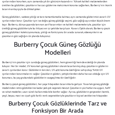
ışınlarından korurken, aynı zamanda şık bir görünüm kazandırır. Yüksek kaliteli malzemelerden
üretilen bu gözlükler, çocukların hassas gözlerine maksimum koruma sağlarken, Burberry’nin ikonik
tasarım anlayışıyla da dikkat çeker.
Güneş gözlükleri, sadece şıklığı ve tarzı tamamlamakla kalmaz, aynı zamanda gözlerimizi zararlı UV
ışınlarından korur. Çocuklar için ise doğru güneş gözlüğü seçimi, göz sağlığı açısından büyük önem
taşır. Burberry, dünya çapında tanınan zarif tasarımları ve kaliteli malzemeleriyle, çocuklar için
ürettiği güneş gözlükleriyle bu ihtiyacı en iyi şekilde karşılıyor. Kuvars Optik olarak, Burberry çocuk
güneş gözlükleri koleksiyonumuzu, şıklığı ve fonksiyonu bir arada sunarak, ebeveynlerin ve
çocukların göz sağlığını ön planda tutuyoruz.
Burberry Çocuk Güneş Gözlüğü
Modelleri
Burberry'nin çocuklar için sunduğu güneş gözlükleri, hem güvenliği hem de estetiği ön planda
tutuyor. Her bir model, UV korumalı güneş gözlükleri olarak tasarlanmış olup, çocukların gözlerini
zararlı ışınlardan korur. Gözlüklerin lensleri, UV 400 koruma özelliğine sahip olup, %100 UV
ışınlarından korunmalarını sağlar. Çocukların gözleri, yetişkinlerden daha hassas olduğu için UV
koruması, bu yaş grubundaki gözlüklerin vazgeçilmez bir özelliğidir.
Burberry çocuk güneş gözlükleri, her yaşa hitap eden tasarımlarla geliyor. Yuvarlak güneş gözlüğü
modelinden retro gözlüklerine kadar pek çok seçenek mevcut. Çocukların yüz hatlarına uygun, hafif
ve rahat modeller, uzun süreli kullanımda bile konfor sağlar. Ayrıca, gözlüklerin çerçeveleri kemik,
yeşil, beyaz, mavi ve siyah gibi farklı renk seçenekleriyle çocukların kişisel zevklerine hitap eder.
Burberry Çocuk Gözlüklerinde Tarz ve
Fonksiyon Bir Arada