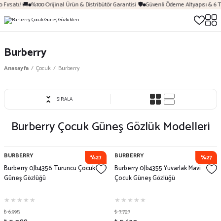
Fırsatı! 🚚
%100 Orijinal Ürün & Distribütör Garantisi 🛡️
Güvenli Ödeme Altyapısı & 6 T
Burberry
Anasayfa
Çocuk
Burberry
SIRALA
Burberry Çocuk Güneş Gözlük Modelleri
BURBERRY
BURBERRY
%27
%27
Burberry 0Jb4356 Turuncu Çocuk
Burberry 0Jb4355 Yuvarlak Mavi
Güneş Gözlüğü
Çocuk Güneş Gözlüğü
₺ 6.995
₺ 7.727