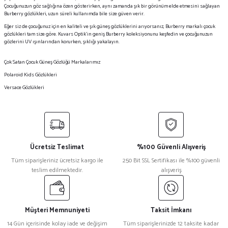
Çocuğunuzun göz sağlığına özen gösterirken, aynı zamanda şık bir görünüm elde etmesini sağlayan
Burberry gözlükleri, uzun süreli kullanımda bile size güven verir.
Eğer siz de çocuğunuz için en kaliteli ve şık güneş gözlüklerini arıyorsanız, Burberry markalı çocuk
gözlükleri tam size göre. Kuvars Optik’in geniş Burberry koleksiyonunu keşfedin ve çocuğunuzun
gözlerini UV ışınlarından korurken, şıklığı yakalayın.
Çok Satan Çocuk Güneş Gözlüğü Markalarımız
Polaroid Kids Gözlükleri
Versace Gözlükleri
Ücretsiz Teslimat
%100 Güvenli Alışveriş
Tüm siparişleriniz ücretsiz kargo ile
250 Bit SSL Sertifikası ile %100 güvenli
teslim edilmektedir.
alışveriş
Müşteri Memnuniyeti
Taksit İmkanı
14 Gün içerisinde kolay iade ve değişim
Tüm siparişlerinizde 12 taksite kadar