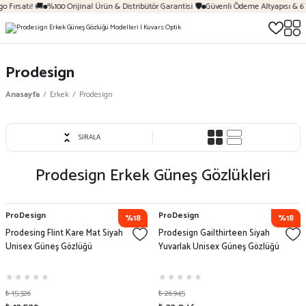
 Fırsatı! 🚚
%100 Orijinal Ürün & Distribütör Garantisi 🛡️
Güvenli Ödeme Altyapısı & 6 
Prodesign
Anasayfa
Erkek
Prodesign
SIRALA
Prodesign Erkek Güneş Gözlükleri
ProDesign
ProDesign
%18
%18
Prodesing Flint Kare Mat Siyah
Prodesign Gailthirteen Siyah
Unisex Güneş Gözlüğü
Yuvarlak Unisex Güneş Gözlüğü
₺ 15.326
₺ 26.945