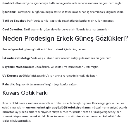
Günlük Kullanım:
Şehir içinde veya hafta sonu gezilerinde sade ve modern bir görünüm sağlar.
İş Ortamı:
Profesyonel bir görünüm için sofistike tasarımlar sunar, iş ortamında şıklığınızı korur.
Tatil ve Seyahat:
Hafif ve dayanıklı yapısıyla seyahatlerde konforlu bir kullanım sunar.
Özel Davetler:
Zarif tasarımları, özel davetlerde ve etkinliklerde tarzınızı tamamlar.
Neden Prodesign Erkek Güneş Gözlükleri?
Prodesign erkek güneş gözlüklerini tercih etmek için birkaç neden:
İskandinav Estetiği:
Sade ve şık İskandinav tasarım anlayışı ile modern bir görünüm.
Dayanıklı Malzemeler:
Uzun ömürlü ve kaliteli malzemelerden üretilmiştir.
UV Koruması:
Gözlerinizi zararlı UV ışınlarına karşı etkin bir şekilde korur.
Rahatlık:
Ergonomik tasarımları ile gün boyu konfor sağlar.
Kuvars Optik Farkı
Kuvars Optik olarak, modern ve zarif tasarımları sizlerle buluşturuyoruz. Prodesign gibi kaliteli ve
estetik markaların
en yeni erkek güneş gözlüğü koleksiyonlarını
, müşteri memnuniyeti odaklı
hizmet anlayışımızla sizlere sunuyoruz. Misyonumuz, müşterilerimize en iyi alışveriş deneyimini
sunmak; vizyonumuz ise sektördeki lider konumumuzu sürdürerek her zaman en kaliteli ürünleri
sizlerle buluşturmaktır.