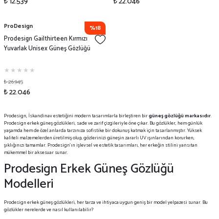
₺ 12.539
₺ 22.046
ProDesign
%18
Prodesign Gailthirteen Kırmızı
Yuvarlak Unisex Güneş Gözlüğü
₺ 26.945
₺ 22.046
Prodesign, İskandinav estetiğini modern tasarımlarla birleştiren bir
güneş gözlüğü markasıdır
.
Prodesign erkek güneş gözlükleri, sade ve zarif çizgileriyle öne çıkar. Bu gözlükler, hem günlük
yaşamda hem de özel anlarda tarzınıza sofistike bir dokunuş katmak için tasarlanmıştır. Yüksek
kaliteli malzemelerden üretilmiş olup, gözlerinizi güneşin zararlı UV ışınlarından korurken,
şıklığınızı tamamlar. Prodesign’ın işlevsel ve estetik tasarımları, her erkeğin stilini yansıtan
mükemmel bir aksesuar sunar.
Prodesign Erkek Güneş Gözlüğü
Modelleri
Prodesign erkek güneş gözlükleri, her tarza ve ihtiyaca uygun geniş bir model yelpazesi sunar. Bu
gözlükler nerelerde ve nasıl kullanılabilir?