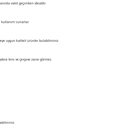
rında vakit geçirirken idealdir.
lü kullanım sunarlar.
eye uygun kaliteli ürünler bulabilirsiniz.
böylece lens ve çerçeve zarar görmez.
ilirsiniz: