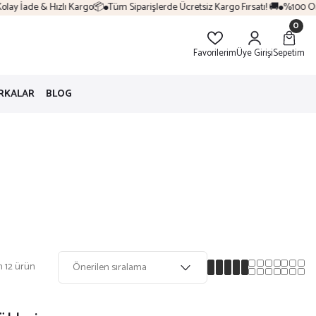
 İade & Hızlı Kargo📦
Tüm Siparişlerde Ücretsiz Kargo Fırsatı! 🚚
%100 Orijina
0
Favorilerim
Üye Girişi
Sepetim
RKALAR
BLOG
 12 ürün