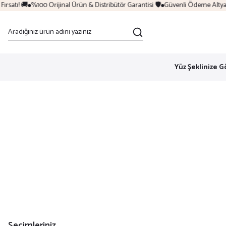
tı! 🚚
%100 Orijinal Ürün & Distribütör Garantisi 🛡️
Güvenli Ödeme Altyapısı 
Yüz Şeklinize G
Seçimleriniz