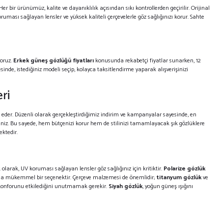
Her bir ürünümüz, kalite ve dayanıklılık açısından sıkı kontrollerden geçirilir. Orijinal
ması sağlayan lensler ve yüksek kaliteli çerçevelerle göz sağlığınızı korur. Sahte
yoruz.
Erkek güneş gözlüğü fiyatları
konusunda rekabetçi fiyatlar sunarken, 12
inde, istediğiniz modeli seçip, kolayca taksitlendirme yaparak alışverişinizi
ri
der. Düzenli olarak gerçekleştirdiğimiz indirim ve kampanyalar sayesinde, en
siniz. Bu sayede, hem bütçenizi korur hem de stilinizi tamamlayacak şık gözlüklere
ktedir.
arak, UV koruması sağlayan lensler göz sağlığınız için kritiktir.
Polarize gözlük
ında mükemmel bir seçenektir. Çerçeve malzemesi de önemlidir;
titanyum gözlük
ve
öz konforunu etkilediğini unutmamak gerekir.
Siyah gözlük
, yoğun güneş ışığını