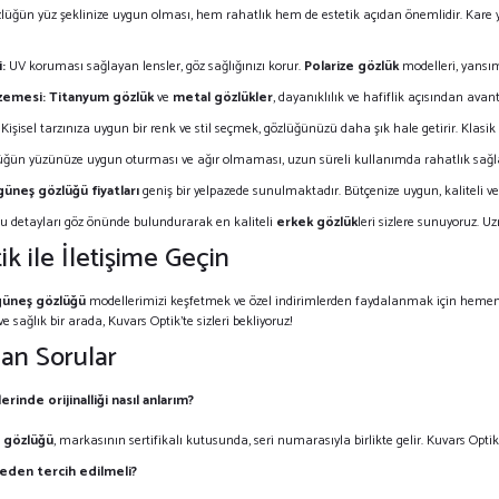
lüğün yüz şeklinize uygun olması, hem rahatlık hem de estetik açıdan önemlidir. Kare y
:
UV koruması sağlayan lensler, göz sağlığınızı korur.
Polarize gözlük
modelleri, yansım
zemesi:
Titanyum gözlük
ve
metal gözlükler
, dayanıklılık ve hafiflik açısından avant
Kişisel tarzınıza uygun bir renk ve stil seçmek, gözlüğünüzü daha şık hale getirir. Klasik
ğün yüzünüze uygun oturması ve ağır olmaması, uzun süreli kullanımda rahatlık sağlar. 
güneş gözlüğü fiyatları
geniş bir yelpazede sunulmaktadır. Bütçenize uygun, kaliteli ve
bu detayları göz önünde bulundurarak en kaliteli
erkek gözlük
leri sizlere sunuyoruz. 
k ile İletişime Geçin
güneş gözlüğü
modellerimizi keşfetmek ve özel indirimlerden faydalanmak için heme
e sağlık bir arada, Kuvars Optik’te sizleri bekliyoruz!
lan Sorular
rinde orijinalliği nasıl anlarım?
 gözlüğü
, markasının sertifikalı kutusunda, seri numarasıyla birlikte gelir. Kuvars Optik’t
neden tercih edilmeli?