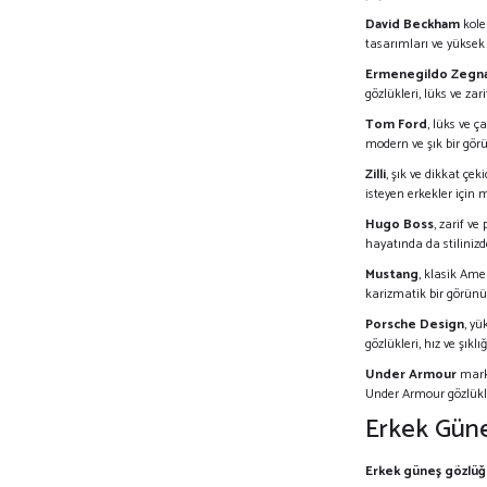
David Beckham
kole
tasarımları ve yüksek 
Ermenegildo Zegn
gözlükleri, lüks ve zar
Tom Ford
, lüks ve 
modern ve şık bir gö
Zilli
, şık ve dikkat çek
isteyen erkekler için 
Hugo Boss
, zarif v
hayatında da stiliniz
Mustang
, klasik Ame
karizmatik bir görün
Porsche Design
, yü
gözlükleri, hız ve şıkl
Under Armour
mark
Under Armour gözlükle
Erkek Güne
Erkek güneş gözlüğ