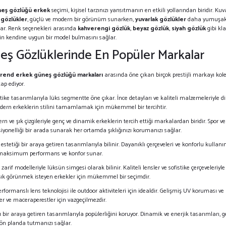
eş gözlüğü erkek
seçimi, kişisel tarzınızı yansıtmanın en etkili yollarından biridir. Kuva
 gözlükler
, güçlü ve modern bir görünüm sunarken,
yuvarlak gözlükler
daha yumuşak v
ıkar. Renk seçenekleri arasında
kahverengi gözlük
,
beyaz gözlük
,
siyah gözlük
gibi kla
eğin kendine uygun bir model bulmasını sağlar.
eş Gözlüklerinde En Popüler Markalar
rend erkek güneş gözlüğü markaları
arasında öne çıkan birçok prestijli markayı kole
ap ediyor.
fistike tasarımlarıyla lüks segmentte öne çıkar. İnce detayları ve kaliteli malzemeleriyl
odern erkeklerin stilini tamamlamak için mükemmel bir tercihtir.
ern ve şık çizgileriyle genç ve dinamik erkeklerin tercih ettiği markalardan biridir. Spor 
ksiyonelliği bir arada sunarak her ortamda şıklığınızı korumanızı sağlar.
e estetiği bir araya getiren tasarımlarıyla bilinir. Dayanıklı çerçeveleri ve konforlu kulla
da maksimum performans ve konfor sunar.
ve zarif modelleriyle lüksün simgesi olarak bilinir. Kaliteli lensler ve sofistike çerçevel
ve şık görünmek isteyen erkekler için mükemmel bir seçimdir.
erformanslı lens teknolojisi ile outdoor aktiviteleri için idealdir. Gelişmiş UV koruması ve 
ler ve maceraperestler için vazgeçilmezdir.
ığı bir araya getiren tasarımlarıyla popülerliğini koruyor. Dinamik ve enerjik tasarımları, g
i ön planda tutmanızı sağlar.