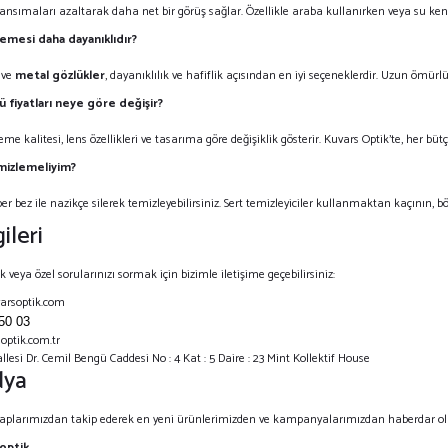
yansımaları azaltarak daha net bir görüş sağlar. Özellikle araba kullanırken veya su kena
emesi daha dayanıklıdır?
ve
metal gözlükler
, dayanıklılık ve hafiflik açısından en iyi seçeneklerdir. Uzun ömür
 fiyatları neye göre değişir?
e kalitesi, lens özellikleri ve tasarıma göre değişiklik gösterir. Kuvars Optik’te, her bütç
mizlemeliyim?
ber bez ile nazikçe silerek temizleyebilirsiniz. Sert temizleyiciler kullanmaktan kaçının, 
ileri
 veya özel sorularınızı sormak için bizimle iletişime geçebilirsiniz:
arsoptik.com
50 03
optik.com.tr
lesi Dr. Cemil Bengü Caddesi No : 4 Kat : 5 Daire : 23 Mint Kollektif House
dya
aplarımızdan takip ederek en yeni ürünlerimizden ve kampanyalarımızdan haberdar olab
optik