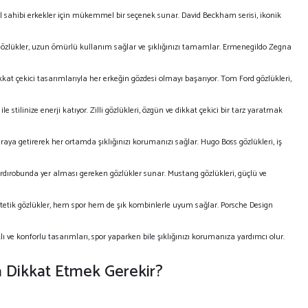
l sahibi erkekler için mükemmel bir seçenek sunar. David Beckham serisi, ikonik
len gözlükler, uzun ömürlü kullanım sağlar ve şıklığınızı tamamlar. Ermenegildo Zegna
kat çekici tasarımlarıyla her erkeğin gözdesi olmayı başarıyor. Tom Ford gözlükleri,
le stilinize enerji katıyor. Zilli gözlükleri, özgün ve dikkat çekici bir tarz yaratmak
 araya getirerek her ortamda şıklığınızı korumanızı sağlar. Hugo Boss gözlükleri, iş
n gardırobunda yer alması gereken gözlükler sunar. Mustang gözlükleri, güçlü ve
estetik gözlükler, hem spor hem de şık kombinlerle uyum sağlar. Porsche Design
ı ve konforlu tasarımları, spor yaparken bile şıklığınızı korumanıza yardımcı olur.
 Dikkat Etmek Gerekir?