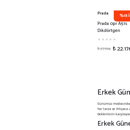
Prada
%18 İ
Prada 0pr A51s
Dikdörtgen
Kahverengi Uni
Güneş Gözlüğü
₺ 22.17
₺ 27.104
Erkek Gün
Günümüz modasınd
her tarza ve ihtiyaca
beklentisini karşılay
Erkek Güneş