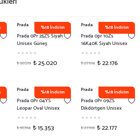
ükleri
Prada
Prada
m
%18 İndirim
%18 İndirim
Prada 0Pr 25ZS Siyah
Prada 0pr 10Zs
Unisex Güneş
16K40K Siyah Unisex
Gözlüğü
Güneş Gözlüğü
₺ 25.020
₺ 22.176
₺ 30.579
₺ 27.104
Prada
Prada
m
%18 İndirim
%18 İndirim
Prada 0Pr 04YS
Prada 0Pr 09ZS
Leopar Oval Unisex
Dikdörtgen Unisex
Güneş Gözlüğü
Güneş Gözlüğü
₺ 15.353
₺ 22.177
₺ 18.764
₺ 27.106