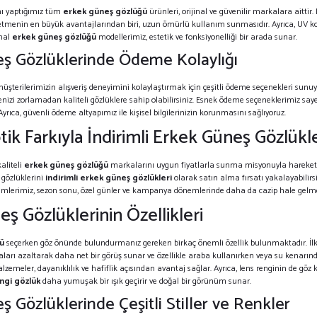
ını yaptığımız tüm
erkek güneş gözlüğü
ürünleri, orijinal ve güvenilir markalara aittir. 
etmenin en büyük avantajlarından biri, uzun ömürlü kullanım sunmasıdır. Ayrıca, UV koru
inal
erkek güneş gözlüğü
modellerimiz, estetik ve fonksiyonelliği bir arada sunar.
ş Gözlüklerinde Ödeme Kolaylığı
müşterilerimizin alışveriş deneyimini kolaylaştırmak için çeşitli ödeme seçenekleri sunu
enizi zorlamadan kaliteli gözlüklere sahip olabilirsiniz. Esnek ödeme seçeneklerimiz sayes
yrıca, güvenli ödeme altyapımız ile kişisel bilgilerinizin korunmasını sağlıyoruz.
ik Farkıyla İndirimli Erkek Güneş Gözlükle
aliteli
erkek güneş gözlüğü
markalarını uygun fiyatlarla sunma misyonuyla hareket e
 gözlüklerini
indirimli erkek güneş gözlükleri
olarak satın alma fırsatı yakalayabilir
rimlerimiz, sezon sonu, özel günler ve kampanya dönemlerinde daha da cazip hale gelme
ş Gözlüklerinin Özellikleri
ü
seçerken göz önünde bulundurmanız gereken birkaç önemli özellik bulunmaktadır. İlk ol
ları azaltarak daha net bir görüş sunar ve özellikle araba kullanırken veya su kenar
lzemeler, dayanıklılık ve hafiflik açısından avantaj sağlar. Ayrıca, lens renginin de g
ngi gözlük
daha yumuşak bir ışık geçirir ve doğal bir görünüm sunar.
 Gözlüklerinde Çeşitli Stiller ve Renkler