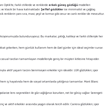
rs Optik’te, farklı stillerde ve renklerde
erkek güneş gözlüğü
modelleri
e klasik bir hava katmaktadır.
Şeffaf gözlükler
ise minimalist ve çağdaş
sik renklerin yanı sıra, mavi, yeşil ve kırmızı gibi cesur ve canlı renkler de mevcuttur.
ksiyonumuzda bulunduruyoruz. Bu markalar, şıklığı, kaliteyi ve farklı stilleriyle her
e dikkat çekerken, hem günlük kullanım hem de özel günler için ideal seçimler sunar.
ve casual tarzları tamamlayan modelleriyle geniş bir müşteri kitlesine hitap eder.
nımıyla aktif yaşam tarzını benimseyen erkekler için idealdir. LGR gözlükleri, spor
eriyle hem iş hayatında hem de sosyal ortamlarda şıklığınızı tamamlar. Mont Blanc
polarize lens seçenekleri ile göz sağlığınızı korurken, net bir görüş sağlar. Serengeti
enç ve aktif erkekler arasında yaygın olarak tercih edilir. Carrera gözlükleri, spor