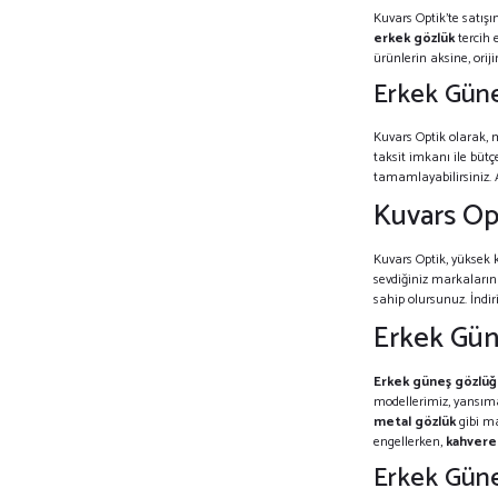
Kuvars Optik’te satış
erkek gözlük
tercih 
ürünlerin aksine, orij
Erkek Güne
Kuvars Optik olarak, 
taksit imkanı ile bütç
tamamlayabilirsiniz. A
Kuvars Opt
Kuvars Optik, yüksek k
sevdiğiniz markaların
sahip olursunuz. İndi
Erkek Güne
Erkek güneş gözlüğ
modellerimiz, yansıma
metal gözlük
gibi ma
engellerken,
kahvere
Erkek Güneş