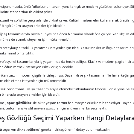
ksiyonumuzda, ünlü futbolcunun tarzını yansıtan şık ve modern gözlükler bulunuyor. Sti
kalite standartları ile dikkat çeker.
a
, zarif ve sofistike çerçeveleriyle dikkat çeker. Kaliteli malzemeler kullanılarak üreti
if bir görünüm arayan erkekler için idealdir.
çağdaş tasarımlarıyla moda dünyasında öncü bir marka olarak öne çıkıyor. Yenilikçi ve dik
rünüm elde etmek isteyenler için mükemmeldir.
ici detaylarıyla farklılık yaratmak isteyenler için ideal. Cesur renkler ve özgün tasarımları i
mükemmel bir tercihtir.
e profesyonel tasarımlarıyla iş yaşamında da tercih ediliyor. Klasik ve modern çizgileri bir
den ödün vermek istemeyen erkekler için idealdir.
rikan tarzını modern çizgilerle birleştiriyor. Dayanıklı ve şık tasarımları ile her erkeği
üm elde etmek isteyenler için mükemmeldir.
ksek performanslı ve şık tasarımlarıyla otomobil tutkunlarının favorisi. Fonksiyonel ve 
ığı bir arada arayan erkekler için idealdir.
ası,
spor gözlükleri
ile aktif yaşam tarzını benimseyen erkeklere hitap ediyor. Dayanıkl
ri, performans ve stil arayan sporcular için mükemmel bir seçenektir.
ş Gözlüğü Seçimi Yaparken Hangi Detaylara
ü
seçerken dikkat edilmesi gereken birkaç önemli detay bulunmaktadır: