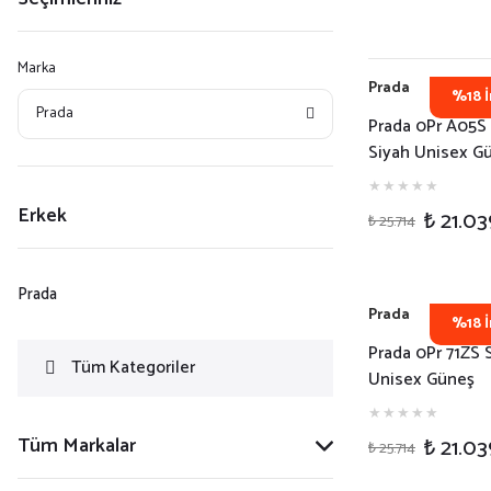
Marka
Prada
%18 İ
Prada
Prada 0Pr A05S
Siyah Unisex G
Gözlüğü
Erkek
₺ 21.03
₺ 25.714
Prada
Prada
%18 İ
Prada 0Pr 71ZS 
Tüm Kategoriler
Unisex Güneş
Gözlüğü
Tüm Markalar
₺ 21.03
₺ 25.714