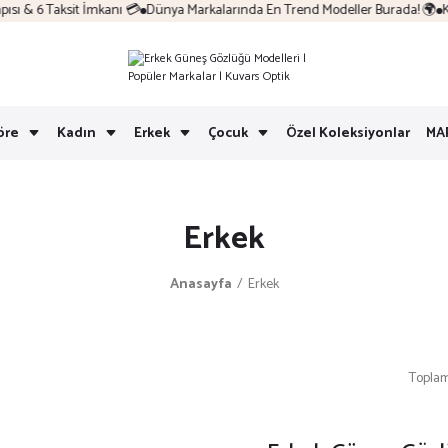
& 6 Taksit İmkanı 💳
Dünya Markalarında En Trend Modeller Burada! 🌍
Kolay
öre
Kadın
Erkek
Çocuk
Özel Koleksiyonlar
MA
Erkek
Anasayfa
Erkek
Toplam