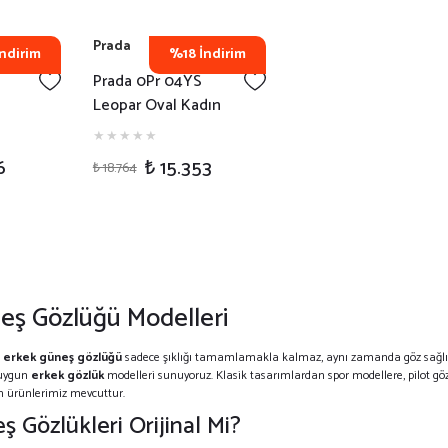
Prada
ndirim
%18 İndirim
Prada 0Pr 04YS
Leopar Oval Kadın
sex
Güneş Gözlüğü
6
₺ 15.353
₺ 18.764
eş Gözlüğü Modelleri
a
erkek güneş gözlüğü
sadece şıklığı tamamlamakla kalmaz, aynı zamanda göz sağlığı
 uygun
erkek gözlük
modelleri sunuyoruz. Klasik tasarımlardan spor modellere, pilot göz
an ürünlerimiz mevcuttur.
 Gözlükleri Orijinal Mi?