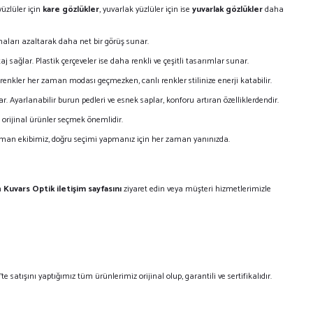
üzlüler için
kare gözlükler
, yuvarlak yüzlüler için ise
yuvarlak gözlükler
daha
aları azaltarak daha net bir görüş sunar.
aj sağlar. Plastik çerçeveler ise daha renkli ve çeşitli tasarımlar sunar.
 renkler her zaman modası geçmezken, canlı renkler stilinize enerji katabilir.
Ayarlanabilir burun pedleri ve esnek saplar, konforu artıran özelliklerdendir.
 orijinal ürünler seçmek önemlidir.
Uzman ekibimiz, doğru seçimi yapmanız için her zaman yanınızda.
n
Kuvars Optik iletişim sayfasını
ziyaret edin veya müşteri hizmetlerimizle
e satışını yaptığımız tüm ürünlerimiz orijinal olup, garantili ve sertifikalıdır.