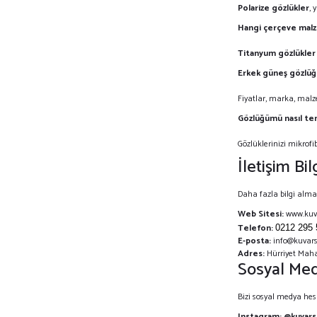
Polarize gözlükler
, 
Hangi çerçeve malz
Titanyum gözlükler
Erkek güneş gözlüğü
Fiyatlar, marka, malzem
Gözlüğümü nasıl te
Gözlüklerinizi mikrofi
İletişim Bilg
Daha fazla bilgi almak
Web Sitesi:
www.kuv
Telefon:
0212 295 
E-posta:
info@kuvars
Adres:
Hürriyet Mahal
Sosyal Me
Bizi sosyal medya hes
Instagram:
@kuvars