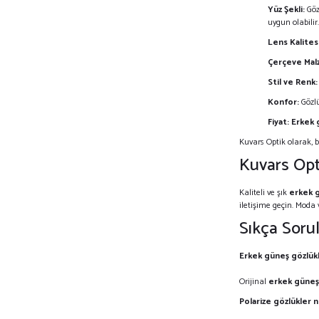
Yüz Şekli:
Göz
uygun olabilir.
Lens Kalitesi
Çerçeve Mal
Stil ve Renk:
Konfor:
Gözlü
Fiyat:
Erkek 
Kuvars Optik olarak, 
Kuvars Opti
Kaliteli ve şık
erkek 
iletişime geçin. Moda v
Sıkça Soru
Erkek güneş gözlükle
Orijinal
erkek güneş
Polarize gözlükler 