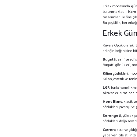
Erkek modasında
gün
bulunmaktadır.
Kare
tasarımları ile öne ç
Bu çeşitlilik, her erk
Erkek Gün
Kuvars Optik olarak,
t
erkeğin beğenisine hit
Bugatti
, zarif ve so
Bugatti gözlükleri, m
Kilian
gözlükleri, mod
Kilian, estetik ve fon
LGR
, fonksiyonellik v
aktiviteleri sırasın
Mont Blanc
, klasik 
gözlükleri, prestijli 
Serengeti
, yüksek p
gözlükleri, doğa sever
Carrera
, spor ve şıkl
yaparken bile stiliniz