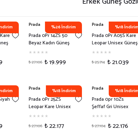
Erkek Güneş Gözl
Prada
Prada
ndirim
%26 İndirim
%18 İndiri
 Kare
Prada 0Pr 14ZS 50
Prada 0Pr A05S Kare
üneş
Beyaz Kadın Güneş
Leopar Unisex Güneş
Gözlüğü
Gözlüğü
9
₺ 19.999
₺ 21.039
₺ 27.106
₺ 25.714
Prada
Prada
ndirim
%18 İndirim
%18 İndiri
Siyah
Prada 0Pr 25ZS
Prada 0pr 10Zs
Leopar Kare Unisex
Şeffaf Gri Unisex
Güneş Gözlüğü
Güneş Gözlüğü
9
₺ 22.177
₺ 22.176
₺ 27.106
₺ 27.104