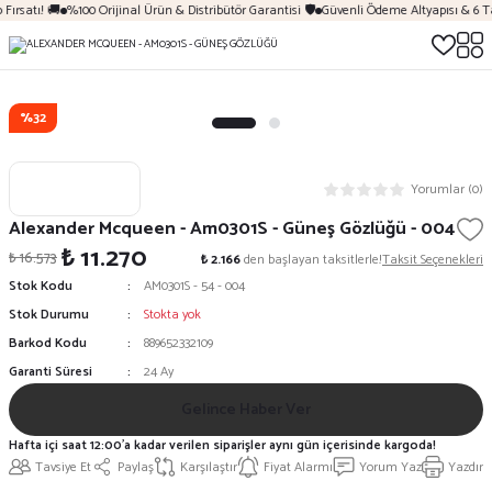
Fırsatı! 🚚
%100 Orijinal Ürün & Distribütör Garantisi 🛡️
Güvenli Ödeme Altyapısı & 6 T
%32
Yorumlar (0)
Alexander Mcqueen - Am0301S - Güneş Gözlüğü - 004
₺ 11.270
₺ 16.573
₺ 2.166
den başlayan taksitlerle!
Taksit Seçenekleri
Stok Kodu
AM0301S - 54 - 004
Stok Durumu
Stokta yok
Barkod Kodu
889652332109
Garanti Süresi
24 Ay
Gelince Haber Ver
Hafta içi saat 12:00'a kadar verilen siparişler aynı gün içerisinde kargoda!
Tavsiye Et
Paylaş
Karşılaştır
Fiyat Alarmı
Yorum Yaz
Yazdır