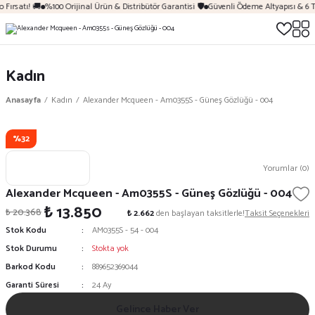
 Fırsatı! 🚚
%100 Orijinal Ürün & Distribütör Garantisi 🛡️
Güvenli Ödeme Altyapısı & 6 T
Kadın
Anasayfa
Kadın
Alexander Mcqueen - Am0355S - Güneş Gözlüğü - 004
%32
Yorumlar (0)
Alexander Mcqueen - Am0355S - Güneş Gözlüğü - 004
₺ 13.850
₺ 20.368
₺ 2.662
den başlayan taksitlerle!
Taksit Seçenekleri
Stok Kodu
AM0355S - 54 - 004
Stok Durumu
Stokta yok
Barkod Kodu
889652369044
Garanti Süresi
24 Ay
Gelince Haber Ver