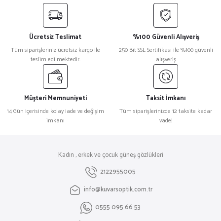
Ücretsiz Teslimat
%100 Güvenli Alışveriş
Tüm siparişleriniz ücretsiz kargo ile
250 Bit SSL Sertifikası ile %100 güvenli
teslim edilmektedir.
alışveriş
Müşteri Memnuniyeti
Taksit İmkanı
14 Gün içerisinde kolay iade ve değişim
Tüm siparişlerinizde 12 taksite kadar
imkanı
vade!
Kadın , erkek ve çocuk güneş gözlükleri
2122955005
info@kuvarsoptik.com.tr
0555 095 66 53