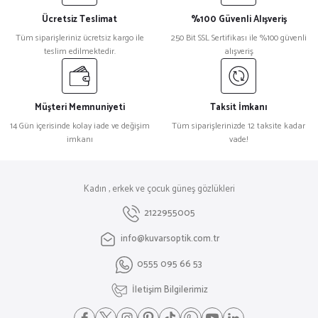
Ücretsiz Teslimat
%100 Güvenli Alışveriş
Tüm siparişleriniz ücretsiz kargo ile
250 Bit SSL Sertifikası ile %100 güvenli
teslim edilmektedir.
alışveriş
Müşteri Memnuniyeti
Taksit İmkanı
14 Gün içerisinde kolay iade ve değişim
Tüm siparişlerinizde 12 taksite kadar
imkanı
vade!
Kadın , erkek ve çocuk güneş gözlükleri
2122955005
info@kuvarsoptik.com.tr
0555 095 66 53
İletişim Bilgilerimiz