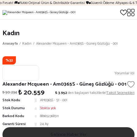
 Fırsatı! 🚚
%100 Orijinal Ürün & Distribütör Garantisi 🛡️
Güvenli Ödeme Altyapısı & 6 T
Kadın
Anasayfa
Kadın
Alexander Mcqueen - Am0365S - Güneş Gözlüğü - 001
%32
Yorumlar (0)
Alexander Mcqueen - Am0365S - Güneş Gözlüğü - 001
₺ 20.559
₺ 30.234
₺ 3.952
den başlayan taksitlerle!
Taksit Seçenekleri
Stok Kodu
AM0365S - 51 - 001
Stok Durumu
Stokta yok
Barkod Kodu
889652368511
Garanti Süresi
24 Ay
Gelince Haber Ver