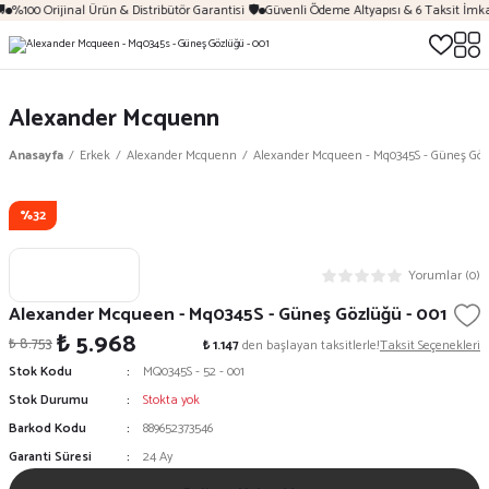
%100 Orijinal Ürün & Distribütör Garantisi 🛡️
Güvenli Ödeme Altyapısı & 6 Taksit İmka
Alexander Mcquenn
Anasayfa
Erkek
Alexander Mcquenn
Alexander Mcqueen - Mq0345S - Güneş Göz
%32
Yorumlar (0)
Alexander Mcqueen - Mq0345S - Güneş Gözlüğü - 001
₺ 5.968
₺ 8.753
₺ 1.147
den başlayan taksitlerle!
Taksit Seçenekleri
Stok Kodu
MQ0345S - 52 - 001
Stok Durumu
Stokta yok
Barkod Kodu
889652373546
Garanti Süresi
24 Ay