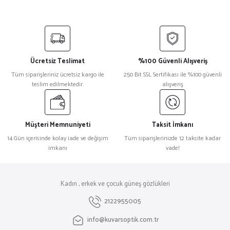
Ücretsiz Teslimat
%100 Güvenli Alışveriş
Tüm siparişleriniz ücretsiz kargo ile
250 Bit SSL Sertifikası ile %100 güvenli
teslim edilmektedir.
alışveriş
Müşteri Memnuniyeti
Taksit İmkanı
14 Gün içerisinde kolay iade ve değişim
Tüm siparişlerinizde 12 taksite kadar
imkanı
vade!
Kadın , erkek ve çocuk güneş gözlükleri
2122955005
info@kuvarsoptik.com.tr