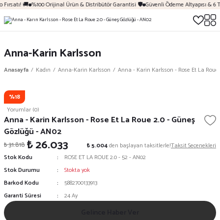
Fırsatı! 🚚
%100 Orijinal Ürün & Distribütör Garantisi 🛡️
Güvenli Ödeme Altyapısı & 6 T
Anna-Karin Karlsson
Anasayfa
Kadın
Anna-Karin Karlsson
Anna - Karin Karlsson - Rose Et La Roue
%18
Yorumlar (0)
Anna - Karin Karlsson - Rose Et La Roue 2.0 - Güneş
Gözlüğü - AN02
₺ 26.033
₺ 31.818
₺ 5.004
den başlayan taksitlerle!
Taksit Seçenekleri
Stok Kodu
ROSE ET LA ROUE 2.0 - 52 - AN02
Stok Durumu
Stokta yok
Barkod Kodu
5882700133913
Garanti Süresi
24 Ay
Gelince Haber Ver