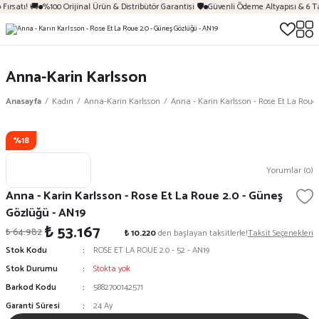
Fırsatı! 🚚
%100 Orijinal Ürün & Distribütör Garantisi 🛡️
Güvenli Ödeme Altyapısı & 6 T
Anna-Karin Karlsson
Anasayfa
Kadın
Anna-Karin Karlsson
Anna - Karin Karlsson - Rose Et La Roue 
%18
Yorumlar (0)
Anna - Karin Karlsson - Rose Et La Roue 2.0 - Güneş
Gözlüğü - AN19
₺ 53.167
₺ 64.982
₺ 10.220
den başlayan taksitlerle!
Taksit Seçenekleri
Stok Kodu
ROSE ET LA ROUE 2.0 - 52 - AN19
Stok Durumu
Stokta yok
Barkod Kodu
5882700142571
Garanti Süresi
24 Ay