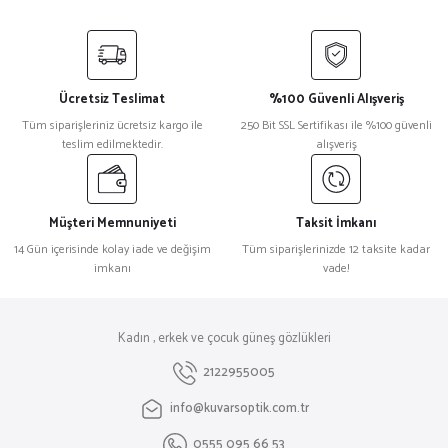
Ücretsiz Teslimat
%100 Güvenli Alışveriş
Tüm siparişleriniz ücretsiz kargo ile
250 Bit SSL Sertifikası ile %100 güvenli
teslim edilmektedir.
alışveriş
Müşteri Memnuniyeti
Taksit İmkanı
14 Gün içerisinde kolay iade ve değişim
Tüm siparişlerinizde 12 taksite kadar
imkanı
vade!
Kadın , erkek ve çocuk güneş gözlükleri
2122955005
info@kuvarsoptik.com.tr
0555 095 66 53