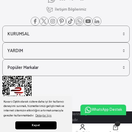
İletişim Bilgilerimiz
KURUMSAL
YARDIM
Popüler Markalar
Kuvars Optik olarak sizlere daha iyi bir kullanıcı
deneyimi sunmak, hizmetlerimizi geliştirmek ve
WhatsApp Destek
internet sitemizin etkinliğini artırmak amacıyla
© Tüm Hakları Saklıdır. Kredi kartı bilgileriniz 256bit SSL sertifikası ile
çerezler kullanmaktadır.
Detaylar İçin
korunmaktadır.
Kapat
ideasoft
ile
e-