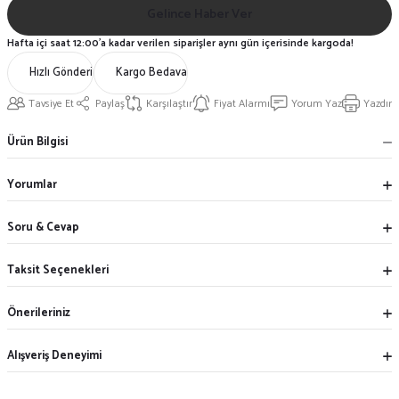
Gelince Haber Ver
Hafta içi saat 12:00'a kadar verilen siparişler aynı gün içerisinde kargoda!
Hızlı Gönderi
Kargo Bedava
Tavsiye Et
Paylaş
Karşılaştır
Fiyat Alarmı
Yorum Yaz
Yazdır
Ürün Bilgisi
Yorumlar
Soru & Cevap
Taksit Seçenekleri
Önerileriniz
Alışveriş Deneyimi