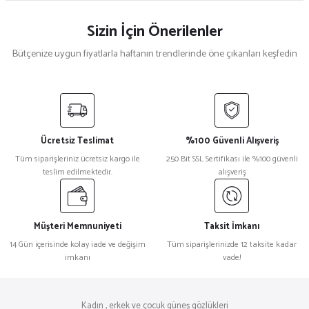
Sizin İçin Önerilenler
Bütçenize uygun fiyatlarla haftanın trendlerinde öne çıkanları keşfedin
Swarovski
%55
Swarovski SK 0350 Cat Eye Siyah Kadın Güneş Gözlüğü
Ücretsiz Teslimat
%100 Güvenli Alışveriş
₺ 29.038
Tüm siparişleriniz ücretsiz kargo ile
250 Bit SSL Sertifikası ile %100 güvenli
₺ 13.199
teslim edilmektedir.
alışveriş
Prada
%18
Prada 0Pr A12S Dikdörtgen Siyah Kadın Güneş Gözlüğü
Müşteri Memnuniyeti
Taksit İmkanı
14 Gün içerisinde kolay iade ve değişim
Tüm siparişlerinizde 12 taksite kadar
imkanı
vade!
₺ 24.325
₺ 19.902
Miu Miu
%18
Kadın , erkek ve çocuk güneş gözlükleri