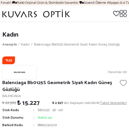
ırsatı! 🚚
%100 Orijinal Ürün & Distribütör Garantisi 🛡️
Güvenli Ödeme Altyapısı & 6 Ta
Kadın
Anasayfa
Kadın
Balenciaga Bb0125S Geometrik Siyah Kadın Güneş Gözlüğü
%32
Yorumlar (0)
Balenciaga Bb0125S Geometrik Siyah Kadın Güneş
Gözlüğü
BALENCIAGA
₺ 15.227
₺ 22.392
₺ 2.927
den başlayan taksitlerle!
Taksit Seçenekleri
Stok Kodu
BB0125S - 58 - 001
Stok Durumu
Stokta var
Barkod Kodu
889652320229