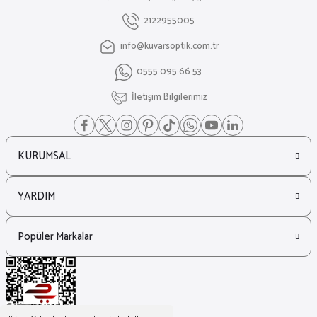
Miu Miu 0Mu Beyaz Kadın Güneş Gözlüğü
2122955005
info@kuvarsoptik.com.tr
₺ 23.309
0555 095 66 53
₺ 19.071
İletişim Bilgilerimiz
KURUMSAL
YARDIM
Popüler Markalar