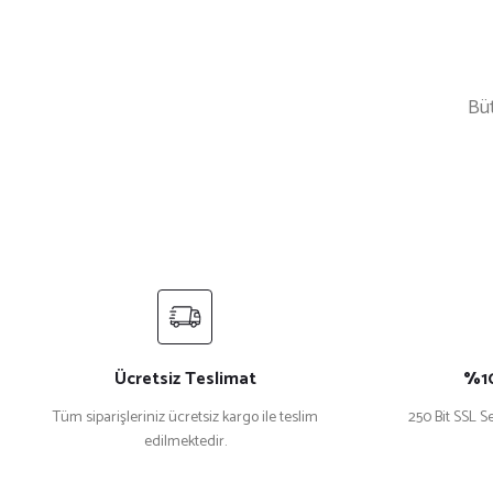
Büt
Isabel Marant
Ma
%27 İndirim
Isabel Marant im 0144/S Siyah Kadın Güneş Gözlüğü
M
₺ 10.226
₺ 14.061
₺ 
Ücretsiz Teslimat
%10
Tüm siparişleriniz ücretsiz kargo ile teslim
250 Bit SSL Se
edilmektedir.