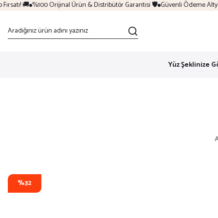
rsatı! 🚚
%100 Orijinal Ürün & Distribütör Garantisi 🛡️
Güvenli Ödeme Altyapıs
Yüz Şeklinize G
%32