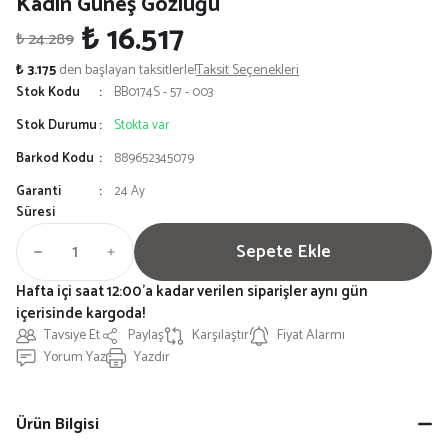
Kadın Güneş Gözlüğü
₺ 16.517
₺ 24.289
₺ 3.175
den başlayan taksitlerle!
Taksit Seçenekleri
Stok Kodu
BB0174S - 57 - 003
Stok Durumu
Stokta var
Barkod Kodu
889652345079
Garanti
24 Ay
Süresi
Sepete Ekle
Hafta içi saat 12:00'a kadar verilen siparişler aynı gün
içerisinde kargoda!
Tavsiye Et
Paylaş
Karşılaştır
Fiyat Alarmı
Yorum Yaz
Yazdır
Ürün Bilgisi