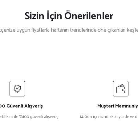
Sizin İçin Önerilenler
çenize uygun fiyatlarla haftanın trendlerinde öne çıkanları keşf
rc Jacobs
%27 İndirim
arc Jacobs 787/S Dikdörtgen Siyah Kadın Güneş Gözlüğü
₺ 9.012
12.392
0 Güvenli Alışveriş
Müşteri Memnuniy
rtifikası ile %100 güvenli alışveriş
14 Gün içerisinde kolay iade ve 