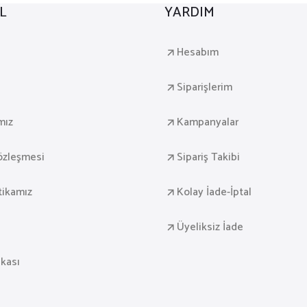
L
YARDIM
a
Hesabım
Siparişlerim
mız
Kampanyalar
Sözleşmesi
Sipariş Takibi
itikamız
Kolay İade-İptal
Üyeliksiz İade
ikası