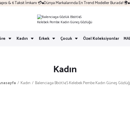
ı & 6 Taksit İmkanı 💳
Dünya Markalarında En Trend Modeller Burada! 🌍
Ko
öre
Kadın
Erkek
Çocuk
Özel Koleksiyonlar
MA
Kadın
Anasayfa
Kadın
Balenciaga Bb0174S Kelebek Pembe Kadın Güneş Gözlü