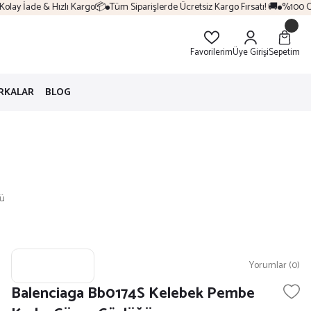
lay İade & Hızlı Kargo📦
Tüm Siparişlerde Ücretsiz Kargo Fırsatı! 🚚
%100 Oriji
Favorilerim
Üye Girişi
Sepetim
RKALAR
BLOG
ğü
Yorumlar (0)
Balenciaga Bb0174S Kelebek Pembe