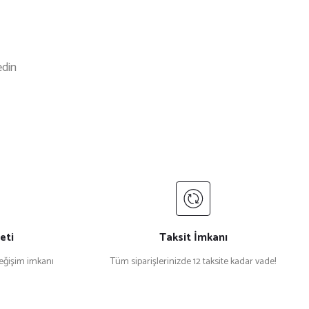
edin
eti
Taksit İmkanı
değişim imkanı
Tüm siparişlerinizde 12 taksite kadar vade!