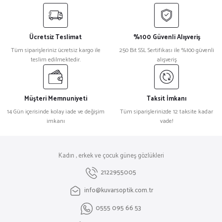
Ücretsiz Teslimat
%100 Güvenli Alışveriş
Tüm siparişleriniz ücretsiz kargo ile
250 Bit SSL Sertifikası ile %100 güvenli
teslim edilmektedir.
alışveriş
Müşteri Memnuniyeti
Taksit İmkanı
14 Gün içerisinde kolay iade ve değişim
Tüm siparişlerinizde 12 taksite kadar
imkanı
vade!
Kadın , erkek ve çocuk güneş gözlükleri
2122955005
info@kuvarsoptik.com.tr
0555 095 66 53