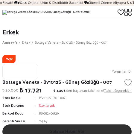
 Fırsatı! 🚚
%100 Orijinal Ürün & Distribütör Garantisi 🛡️
Güvenli Ödeme Altyapısı & 6 T
Erkek
Anasayfa
Erkek
Bottega Veneta - Bv1012S - Güneş Gözlüğü - 007
%32
Yorumlar (0)
Bottega Veneta - Bv1012S - Güneş Gözlüğü - 007
₺ 17.721
₺ 26.060
₺ 3.406
den başlayan taksitlerle!
Taksit Seçenekleri
Stok Kodu
BV1012S - 60 - 007
Stok Durumu
Stokta yok
Barkod Kodu
889652406329
Garanti Süresi
24 Ay
Gelince Haber Ver