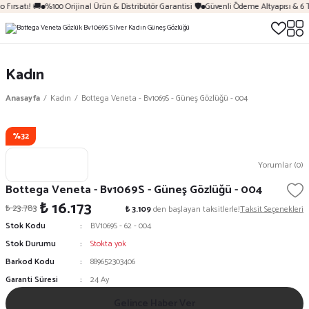
 Fırsatı! 🚚
%100 Orijinal Ürün & Distribütör Garantisi 🛡️
Güvenli Ödeme Altyapısı & 6 
Kadın
Anasayfa
Kadın
Bottega Veneta - Bv1069S - Güneş Gözlüğü - 004
%32
Yorumlar (0)
Bottega Veneta - Bv1069S - Güneş Gözlüğü - 004
₺ 16.173
₺ 23.783
₺ 3.109
den başlayan taksitlerle!
Taksit Seçenekleri
Stok Kodu
BV1069S - 62 - 004
Stok Durumu
Stokta yok
Barkod Kodu
889652303406
Garanti Süresi
24 Ay
Gelince Haber Ver