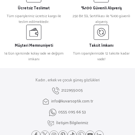
Ücretsiz Teslimat
%100 Güvenli Alışveriş
Tüm siparişleriniz ücretsiz kargo ile
250 Bit SSL Sertifikası ile %100 güvenli
teslim edilmektedir.
alışveriş
Müşteri Memnuniyeti
Taksit İmkanı
14 Gün içerisinde kolay iade ve değişim
Tüm siparişlerinizde 12 taksite kadar
imkanı
vade!
Kadın , erkek ve çocuk güneş gözlükleri
2122955005
info@kuvarsoptik.com.tr
0555 095 66 53
İletişim Bilgilerimiz