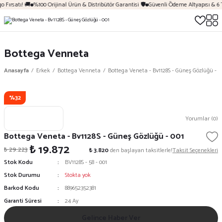
 Fırsatı! 🚚
%100 Orijinal Ürün & Distribütör Garantisi 🛡️
Güvenli Ödeme Altyapısı & 6 
Bottega Venneta
Anasayfa
Erkek
Bottega Venneta
Bottega Veneta - Bv1128S - Güneş Gözlüğü - 0
%32
Yorumlar (0)
Bottega Veneta - Bv1128S - Güneş Gözlüğü - 001
₺ 19.872
₺ 29.223
₺ 3.820
den başlayan taksitlerle!
Taksit Seçenekleri
Stok Kodu
BV1128S - 58 - 001
Stok Durumu
Stokta yok
Barkod Kodu
889652352381
Garanti Süresi
24 Ay
Gelince Haber Ver