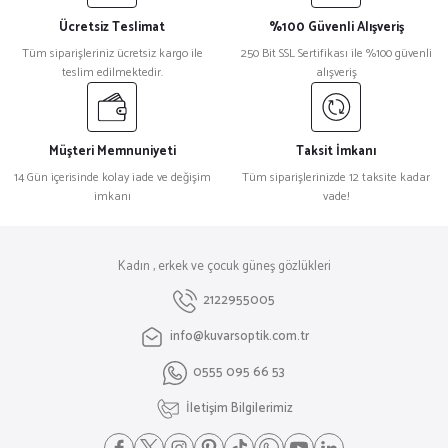
Ücretsiz Teslimat
%100 Güvenli Alışveriş
Tüm siparişleriniz ücretsiz kargo ile
250 Bit SSL Sertifikası ile %100 güvenli
teslim edilmektedir.
alışveriş
Müşteri Memnuniyeti
Taksit İmkanı
14 Gün içerisinde kolay iade ve değişim
Tüm siparişlerinizde 12 taksite kadar
imkanı
vade!
Kadın , erkek ve çocuk güneş gözlükleri
2122955005
info@kuvarsoptik.com.tr
0555 095 66 53
İletişim Bilgilerimiz