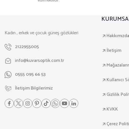
edilmektedir.
₺ 9.200
₺ 12.650
KURUMSA
Kadın , erkek ve çocuk güneş gözlükleri
Hakkımızd
2122955005
İletişim
info@kuvarsoptik.com.tr
Mağazaları
0555 095 66 53
Kullanıcı 
İletişim Bilgilerimiz
Gizlilik Pol
KVKK
Çerez Polit