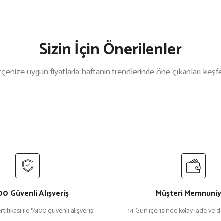
Sizin İçin Önerilenler
çenize uygun fiyatlarla haftanın trendlerinde öne çıkanları keşf
Bottega Veneta
%32 İndirim
Bottega Veneta Bv1198S Leopar Kadın Güneş Gözlüğü
₺ 26.753
₺ 39.343
Hugo Boss
Off
%27 İndirim
Hugo Boss 1595/S Leopar Erkek Güneş Gözlüğü
Off
0 Güvenli Alışveriş
Müşteri Memnuniy
rtifikası ile %100 güvenli alışveriş
14 Gün içerisinde kolay iade ve 