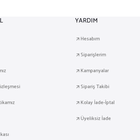
₺ 9.050
₺ 12.444
₺ 17
L
YARDIM
a
Hesabım
Siparişlerim
mız
Kampanyalar
Sözleşmesi
Sipariş Takibi
itikamız
Kolay İade-İptal
Üyeliksiz İade
ikası