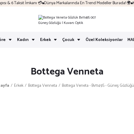
ı & 6 Taksit İmkanı 💳
Dünya Markalarında En Trend Modeller Burada! 🌍
Ko
öre
Kadın
Erkek
Çocuk
Özel Koleksiyonlar
MA
Bottega Venneta
ayfa
Erkek
Bottega Venneta
Bottega Veneta - Bv1149S - Güneş Gözlüğü