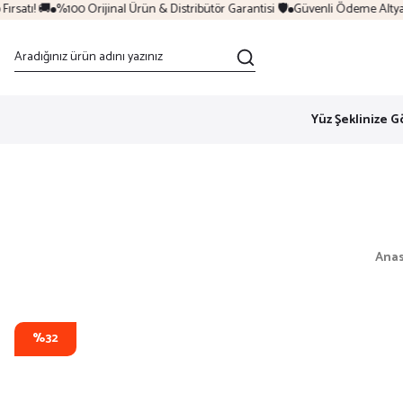
satı! 🚚
%100 Orijinal Ürün & Distribütör Garantisi 🛡️
Güvenli Ödeme Altyapıs
Yüz Şeklinize G
Anas
%32