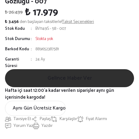
Gözlüğü - 007
₺ 17.979
₺ 26.439
₺ 3.456
den başlayan taksitlerle!
Taksit Seçenekleri
Stok Kodu
BV1149S - 58 - 007
Stok Durumu
Stokta yok
Barkod Kodu
889652387581
Garanti
24 Ay
Süresi
Gelince Haber Ver
Hafta içi saat 12:00'a kadar verilen siparişler aynı gün
içerisinde kargoda!
Aynı Gün Ücretsiz Kargo
Tavsiye Et
Paylaş
Karşılaştır
Fiyat Alarmı
Yorum Yaz
Yazdır