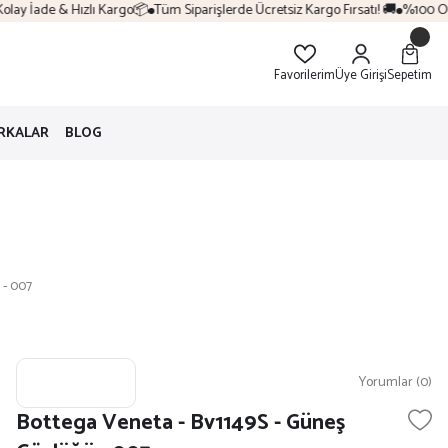
lay İade & Hızlı Kargo📦
Tüm Siparişlerde Ücretsiz Kargo Fırsatı! 🚚
%100 Oriji
Favorilerim
Üye Girişi
Sepetim
RKALAR
BLOG
 - 007
Yorumlar (0)
Bottega Veneta - Bv1149S - Güneş