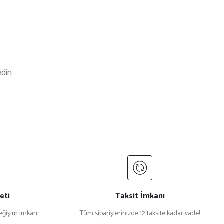
edin
 White
%23 İndirim
 White Oeri108 Leopar Kadın Güneş Gözlüğü
eti
Taksit İmkanı
değişim imkanı
Tüm siparişlerinizde 12 taksite kadar vade!