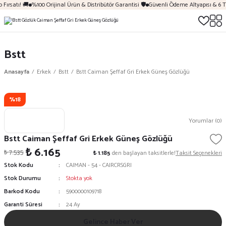
Fırsatı! 🚚
%100 Orijinal Ürün & Distribütör Garantisi 🛡️
Güvenli Ödeme Altyapısı & 6 T
Bstt
Anasayfa
Erkek
Bstt
Bstt Caiman Şeffaf Gri Erkek Güneş Gözlüğü
%18
Yorumlar (0)
Bstt Caiman Şeffaf Gri Erkek Güneş Gözlüğü
₺ 6.165
₺ 7.535
₺ 1.185
den başlayan taksitlerle!
Taksit Seçenekleri
Stok Kodu
CAIMAN - 54 - CAIRCRSGRI
Stok Durumu
Stokta yok
Barkod Kodu
5900000109718
Garanti Süresi
24 Ay
Gelince Haber Ver