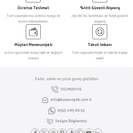
Ücretsiz Teslimat
%100 Güvenli Alışveriş
Tüm siparişleriniz ücretsiz kargo ile
250 Bit SSL Sertifikası ile %100 güvenli
teslim edilmektedir.
alışveriş
Müşteri Memnuniyeti
Taksit İmkanı
14 Gün içerisinde kolay iade ve değişim
Tüm siparişlerinizde 12 taksite kadar
imkanı
vade!
Kadın , erkek ve çocuk güneş gözlükleri
2122955005
info@kuvarsoptik.com.tr
0555 095 66 53
İletişim Bilgilerimiz