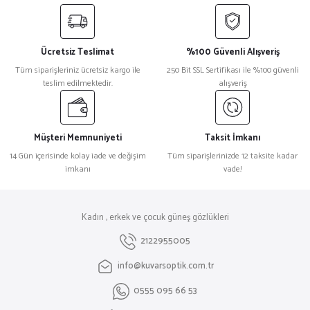
Ücretsiz Teslimat
%100 Güvenli Alışveriş
Tüm siparişleriniz ücretsiz kargo ile
250 Bit SSL Sertifikası ile %100 güvenli
teslim edilmektedir.
alışveriş
Müşteri Memnuniyeti
Taksit İmkanı
14 Gün içerisinde kolay iade ve değişim
Tüm siparişlerinizde 12 taksite kadar
imkanı
vade!
Kadın , erkek ve çocuk güneş gözlükleri
2122955005
info@kuvarsoptik.com.tr
0555 095 66 53