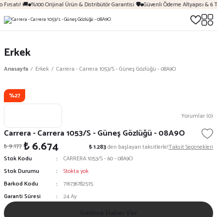
 Fırsatı! 🚚
%100 Orijinal Ürün & Distribütör Garantisi 🛡️
Güvenli Ödeme Altyapısı & 6 T
Erkek
Anasayfa
Erkek
Carrera - Carrera 1053/S - Güneş Gözlüğü - 08A9O
%27
Yorumlar (0)
Carrera - Carrera 1053/S - Güneş Gözlüğü - 08A9O
₺ 6.674
₺ 9.177
₺ 1.283
den başlayan taksitlerle!
Taksit Seçenekleri
Stok Kodu
CARRERA 1053/S - 60 - 08A9O
Stok Durumu
Stokta yok
Barkod Kodu
716736782515
Garanti Süresi
24 Ay
Gelince Haber Ver