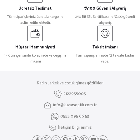
Ücretsiz Teslimat
%100 Güvenli Alışveriş
Tüm siparişleriniz ücretsiz kargo ile
250 Bit SSL Sertifikası ile %100 güvenli
teslim edilmektedir.
alışveriş
Müşteri Memnuniyeti
Taksit İmkanı
14 Gün içerisinde kolay iade ve değişim
Tüm siparişlerinizde 12 taksite kadar
imkanı
vade!
Kadın , erkek ve çocuk güneş gözlükleri
2122955005
info@kuvarsoptik.com.tr
0555 095 66 53
İletişim Bilgilerimiz