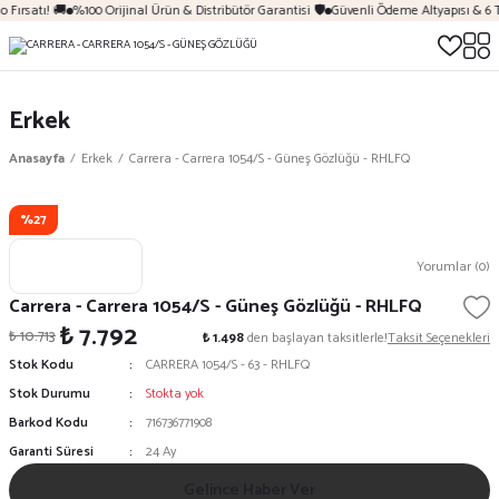
 Fırsatı! 🚚
%100 Orijinal Ürün & Distribütör Garantisi 🛡️
Güvenli Ödeme Altyapısı & 6 
Erkek
Anasayfa
Erkek
Carrera - Carrera 1054/S - Güneş Gözlüğü - RHLFQ
%27
Yorumlar (0)
Carrera - Carrera 1054/S - Güneş Gözlüğü - RHLFQ
₺ 7.792
₺ 10.713
₺ 1.498
den başlayan taksitlerle!
Taksit Seçenekleri
Stok Kodu
CARRERA 1054/S - 63 - RHLFQ
Stok Durumu
Stokta yok
Barkod Kodu
716736771908
Garanti Süresi
24 Ay
Gelince Haber Ver