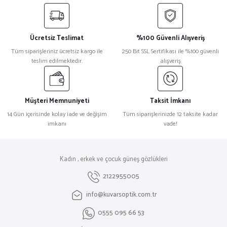
Ücretsiz Teslimat
%100 Güvenli Alışveriş
Tüm siparişleriniz ücretsiz kargo ile
250 Bit SSL Sertifikası ile %100 güvenli
teslim edilmektedir.
alışveriş
Müşteri Memnuniyeti
Taksit İmkanı
14 Gün içerisinde kolay iade ve değişim
Tüm siparişlerinizde 12 taksite kadar
imkanı
vade!
Kadın , erkek ve çocuk güneş gözlükleri
2122955005
info@kuvarsoptik.com.tr
0555 095 66 53