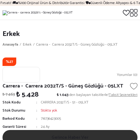
ırsatı! 🚚
%100 Orijinal Ürün & Distribütör Garantisi 🛡️
Güvenli Ödeme Altyapısı & 6 Ta
Erkek
Anasayfa
Erkek
Carrera - Carrera 2032T/S - Güneş Gözlüğü - 05LXT
%27
Yorumlar (0)
Carrera - Carrera 2032T/S - Güneş Gözlüğü - 05LXT
₺ 5.428
₺ 7.463
₺ 1.043
den başlayan taksitlerle!
Taksit Seçenekleri
Stok Kodu
CARRERA 2032T/S - 51 - 05LXT
Stok Durumu
Stokta yok
Barkod Kodu
716736423005
Garanti Süresi
24 Ay
Gelince Haber Ver