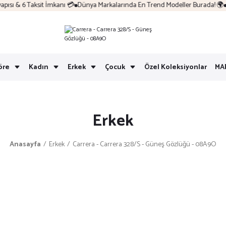
sı & 6 Taksit İmkanı 💳
Dünya Markalarında En Trend Modeller Burada! 🌍
Ko
öre
Kadın
Erkek
Çocuk
Özel Koleksiyonlar
MA
Erkek
Anasayfa
Erkek
Carrera - Carrera 328/S - Güneş Gözlüğü - 08A9O