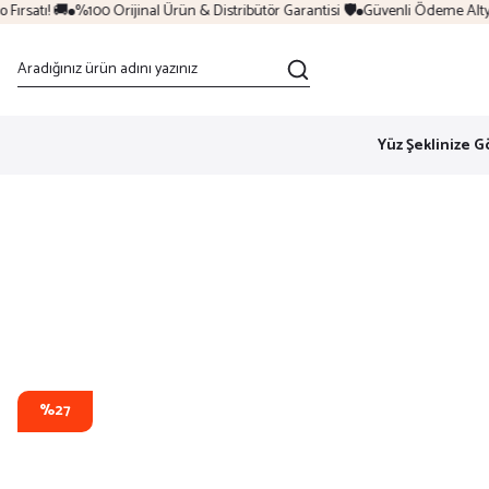
rsatı! 🚚
%100 Orijinal Ürün & Distribütör Garantisi 🛡️
Güvenli Ödeme Altyapı
Yüz Şeklinize G
%27