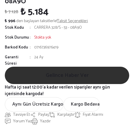
08A9O
₺ 5.184
₺ 7.128
₺ 996
den başlayan taksitlerle!
Taksit Seçenekleri
Stok Kodu
CARRERA 328/S - 53 - 08A9O
Stok Durumu
Stokta yok
Barkod Kodu
0716736976419
Garanti
24 Ay
Süresi
Gelince Haber Ver
Hafta içi saat 12:00'a kadar verilen siparişler aynı gün
içerisinde kargoda!
Aynı Gün Ücretsiz Kargo
Kargo Bedava
Tavsiye Et
Paylaş
Karşılaştır
Fiyat Alarmı
Yorum Yaz
Yazdır