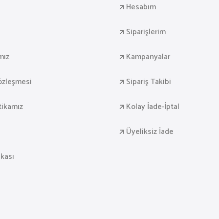
a
Hesabım
Siparişlerim
mız
Kampanyalar
Sözleşmesi
Sipariş Takibi
itikamız
Kolay İade-İptal
Üyeliksiz İade
ikası