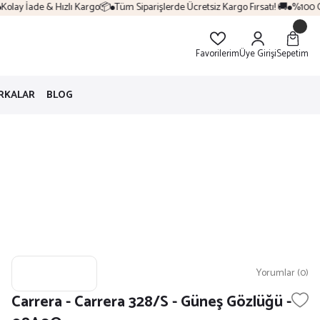
lay İade & Hızlı Kargo📦
Tüm Siparişlerde Ücretsiz Kargo Fırsatı! 🚚
%100 Orij
Favorilerim
Üye Girişi
Sepetim
RKALAR
BLOG
Yorumlar (0)
Carrera - Carrera 328/S - Güneş Gözlüğü -