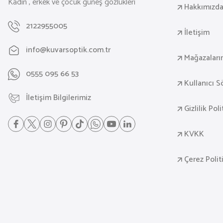
Kadın , erkek ve çocuk güneş gözlükleri
Hakkımızd
2122955005
İletişim
info@kuvarsoptik.com.tr
Mağazaları
0555 095 66 53
Kullanıcı 
İletişim Bilgilerimiz
Gizlilik Pol
KVKK
Çerez Polit