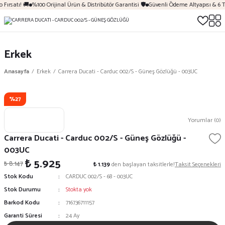
Fırsatı! 🚚
%100 Orijinal Ürün & Distribütör Garantisi 🛡️
Güvenli Ödeme Altyapısı & 6 T
Erkek
Anasayfa
Erkek
Carrera Ducati - Carduc 002/S - Güneş Gözlüğü - 003UC
%27
Yorumlar (0)
Carrera Ducati - Carduc 002/S - Güneş Gözlüğü -
003UC
₺ 5.925
₺ 8.147
₺ 1.139
den başlayan taksitlerle!
Taksit Seçenekleri
Stok Kodu
CARDUC 002/S - 68 - 003UC
Stok Durumu
Stokta yok
Barkod Kodu
716736711157
Garanti Süresi
24 Ay