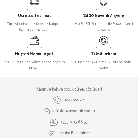
Ücretsiz Teslimat
%100 Güvenli Alışveriş
Tüm siparişleriniz ücretsiz kargo ile
250 Bit SSL Sertifikası ile %100 güvenli
teslim edilmektedir.
alışveriş
Müşteri Memnuniyeti
Taksit İmkanı
14 Gün içerisinde kolay iade ve değişim
Tüm siparişlerinizde 12 taksite kadar
imkanı
vade!
Kadın , erkek ve çocuk güneş gözlükleri
2122955005
info@kuvarsoptik.com.tr
0555 095 66 53
İletişim Bilgilerimiz