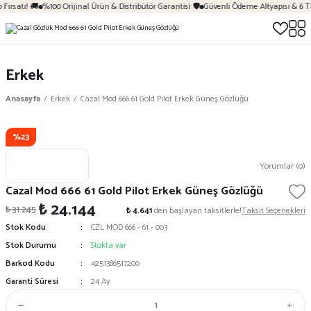
Fırsatı! 🚚
%100 Orijinal Ürün & Distribütör Garantisi 🛡️
Güvenli Ödeme Altyapısı & 6 T
Erkek
Anasayfa
Erkek
Cazal Mod 666 61 Gold Pilot Erkek Güneş Gözlüğü
%23
Yorumlar (0)
Cazal Mod 666 61 Gold Pilot Erkek Güneş Gözlüğü
₺ 24.144
₺ 31.245
₺ 4.641
den başlayan taksitlerle!
Taksit Seçenekleri
Stok Kodu
CZL MOD 666 - 61 - 003
Stok Durumu
Stokta var
Barkod Kodu
4251386517200
Garanti Süresi
24 Ay