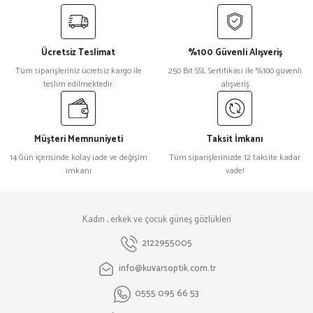
Ücretsiz Teslimat
%100 Güvenli Alışveriş
Tüm siparişleriniz ücretsiz kargo ile
250 Bit SSL Sertifikası ile %100 güvenli
teslim edilmektedir.
alışveriş
Müşteri Memnuniyeti
Taksit İmkanı
14 Gün içerisinde kolay iade ve değişim
Tüm siparişlerinizde 12 taksite kadar
imkanı
vade!
Kadın , erkek ve çocuk güneş gözlükleri
2122955005
info@kuvarsoptik.com.tr
0555 095 66 53