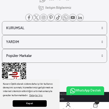
İletişim Bilgilerimiz
KURUMSAL
YARDIM
Popüler Markalar
Kuvars Optik olarak sizlere daha iyi bir kullanıcı
deneyimi sunmak, hizmetlerimizi geliştirmek ve
WhatsApp Destek
internet sitemizin etkinliğini artırmak amacıyla
© Tüm Hakları Saklıdır. Kredi kartı bilgileriniz 256bit SSL sertifikası ile
çerezler kullanmaktadır.
Detaylar İçin
korunmaktadır.
Kapat
ideasoft
ile
e-