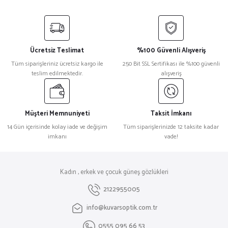
Ücretsiz Teslimat
%100 Güvenli Alışveriş
Tüm siparişleriniz ücretsiz kargo ile
250 Bit SSL Sertifikası ile %100 güvenli
teslim edilmektedir.
alışveriş
Müşteri Memnuniyeti
Taksit İmkanı
14 Gün içerisinde kolay iade ve değişim
Tüm siparişlerinizde 12 taksite kadar
imkanı
vade!
Kadın , erkek ve çocuk güneş gözlükleri
2122955005
info@kuvarsoptik.com.tr
0555 095 66 53