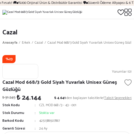
Fırsatı! 🚚
%100 Orijinal Ürün & Distribütör Garantisi 🛡️
Güvenli Ödeme Altyapısı & 6 T
Cazal
Anasayfa
Erkek
Cazal
Cazal Mod 668/3 Gold Siyah Yuvarlak Unisex Güneş Gözl
%23
Yorumlar (0)
Cazal Mod 668/3 Gold Siyah Yuvarlak Unisex Güneş
Gözlüğü
₺ 24.144
₺ 31.245
₺ 4.641
den başlayan taksitlerle!
Taksit Seçenekleri
Stok Kodu
CZL MOD 668 /3 - 43 - 001
Stok Durumu
Stokta var
Barkod Kodu
4251386507867
Garanti Süresi
24 Ay