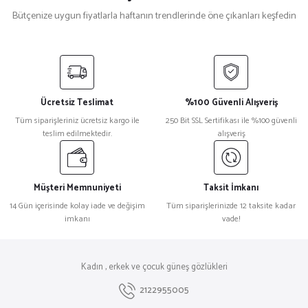
Bütçenize uygun fiyatlarla haftanın trendlerinde öne çıkanları keşfedin
Prada
%18
Prada 0Pr 16WS 2AU6S1 Leopar Geometrik Kadın Güneş Gözlüğü
Ücretsiz Teslimat
%100 Güvenli Alışveriş
₺ 25.714
Tüm siparişleriniz ücretsiz kargo ile
250 Bit SSL Sertifikası ile %100 güvenli
₺ 21.039
teslim edilmektedir.
alışveriş
Prada
%18
Prada 0Pr 13ZS Kırmızı Cat Eye Kadın Güneş Gözlüğü
Müşteri Memnuniyeti
Taksit İmkanı
14 Gün içerisinde kolay iade ve değişim
Tüm siparişlerinizde 12 taksite kadar
imkanı
vade!
₺ 23.533
₺ 19.254
Saint Laurent
%33
Kadın , erkek ve çocuk güneş gözlükleri
Saint Laurent Sl M137 Amelia Siyah Kadın Güneş Gözlüğü
2122955005