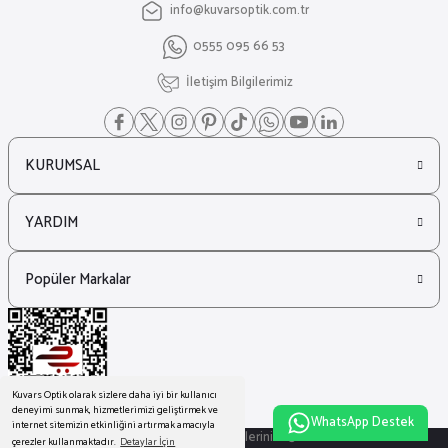
info@kuvarsoptik.com.tr
₺ 42.019
0555 095 66 53
₺ 28.013
Miu Miu
İletişim Bilgilerimiz
%17
Miu Miu Gözlük 0Mu 54Zs Oval Gold Siyah Kadın Güneş Gözlüğü
KURUMSAL
₺ 25.806
₺ 21.505
YARDIM
Popüler Markalar
Kuvars Optik olarak sizlere daha iyi bir kullanıcı
deneyimi sunmak, hizmetlerimizi geliştirmek ve
WhatsApp Destek
internet sitemizin etkinliğini artırmak amacıyla
© Tüm Hakları Saklıdır. Kredi kartı bilgileriniz 256bit SSL sertifikası ile
çerezler kullanmaktadır.
Detaylar İçin