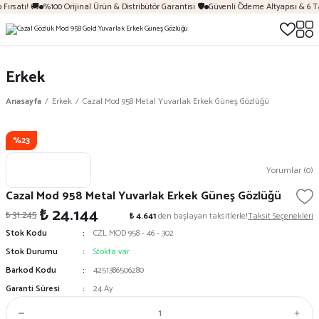
Fırsatı! 🚚
%100 Orijinal Ürün & Distribütör Garantisi 🛡️
Güvenli Ödeme Altyapısı & 6 T
Erkek
Anasayfa
Erkek
Cazal Mod 958 Metal Yuvarlak Erkek Güneş Gözlüğü
%23
Yorumlar (0)
Cazal Mod 958 Metal Yuvarlak Erkek Güneş Gözlüğü
₺ 24.144
₺ 31.245
₺ 4.641
den başlayan taksitlerle!
Taksit Seçenekleri
Stok Kodu
CZL MOD 958 - 46 - 302
Stok Durumu
Stokta var
Barkod Kodu
4251386506280
Garanti Süresi
24 Ay