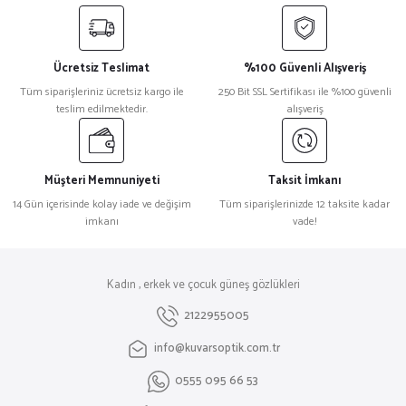
Ücretsiz Teslimat
%100 Güvenli Alışveriş
Tüm siparişleriniz ücretsiz kargo ile
250 Bit SSL Sertifikası ile %100 güvenli
teslim edilmektedir.
alışveriş
Müşteri Memnuniyeti
Taksit İmkanı
14 Gün içerisinde kolay iade ve değişim
Tüm siparişlerinizde 12 taksite kadar
imkanı
vade!
Kadın , erkek ve çocuk güneş gözlükleri
2122955005
info@kuvarsoptik.com.tr
0555 095 66 53