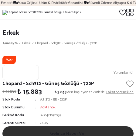
Fırsatı! 🚚
%100 Orijinal Ürün & Distribütör Garantisi 🛡️
Güvenli Ödeme Altyapısı & 6 Ta
Erkek
Anasayfa
Erkek
Chopard - Sch312 - Güneş Gözlüğü - 722P
%27
Yorumlar (0)
Chopard - Sch312 - Güneş Gözlüğü - 722P
₺ 15.883
₺ 21.839
₺ 3.053
den başlayan taksitlerle!
Taksit Seçenekleri
Stok Kodu
SCH312 - 55 - 722P
Stok Durumu
Stokta yok
Barkod Kodu
8680421692057
Garanti Süresi
24 Ay
Gelince Haber Ver