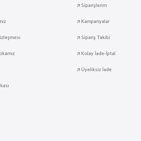
Siparişlerim
mız
Kampanyalar
Sözleşmesi
Sipariş Takibi
itikamız
Kolay İade-İptal
Üyeliksiz İade
ikası