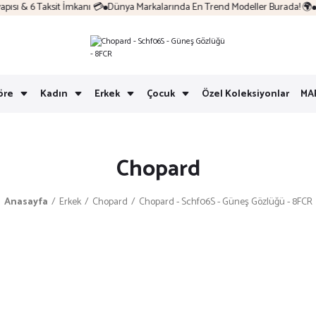
sı & 6 Taksit İmkanı 💳
Dünya Markalarında En Trend Modeller Burada! 🌍
Ko
öre
Kadın
Erkek
Çocuk
Özel Koleksiyonlar
MA
Chopard
Anasayfa
Erkek
Chopard
Chopard - Schf06S - Güneş Gözlüğü - 8FCR