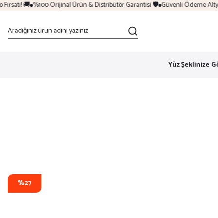
rsatı! 🚚
%100 Orijinal Ürün & Distribütör Garantisi 🛡️
Güvenli Ödeme Altyapı
Yüz Şeklinize G
%27