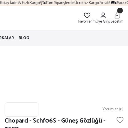
lay İade & Hızlı Kargo📦
Tüm Siparişlerde Ücretsiz Kargo Fırsatı! 🚚
%100 Orij
Favorilerim
Üye Girişi
Sepetim
RKALAR
BLOG
Yorumlar (0)
Chopard - Schf06S - Güneş Gözlüğü -