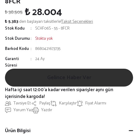
8FCR
₺ 28.004
₺ 38.505
₺ 5.383
den başlayan taksitlerle!
Taksit Seçenekleri
Stok Kodu
SCHF06S - 55 - 8FCR
Stok Durumu
Stokta yok
Barkod Kodu
8680421673735
Garanti
24 Ay
Süresi
Gelince Haber Ver
Hafta içi saat 12:00'a kadar verilen siparişler aynı gün
içerisinde kargoda!
Tavsiye Et
Paylaş
Karşılaştır
Fiyat Alarmı
Yorum Yaz
Yazdır
Ürün Bilgisi