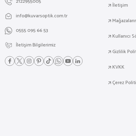
2122955005
İletişim
info@kuvarsoptik.com.tr
Mağazaları
0555 095 66 53
Kullanıcı 
İletişim Bilgilerimiz
Gizlilik Pol
KVKK
Çerez Polit