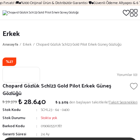
 Fırsatı! 🚚
%100 Orijinal Ürün & Distribütör Garantisi 🛡️
Güvenli Ödeme Altyapısı & 6 
Erkek
Anasayfa
Erkek
Chopard Gözlük Schl23 Gold Pilot Erkek Güneş Gözlüğü
%27
Yorumlar (0)
Chopard Gözlük Schl23 Gold Pilot Erkek Güneş
Gözlüğü
₺ 28.640
₺ 39.379
₺ 5.505
den başlayan taksitlerle!
Taksit Seçenekleri
Stok Kodu
SCHL23 - 64 - 0400
Stok Durumu
Stokta yok
Barkod Kodu
0190605511787
Garanti Süresi
24 Ay