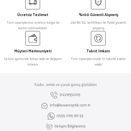
Ücretsiz Teslimat
%100 Güvenli Alışveriş
Tüm siparişleriniz ücretsiz kargo ile
250 Bit SSL Sertifikası ile %100 güvenli
teslim edilmektedir.
alışveriş
Müşteri Memnuniyeti
Taksit İmkanı
14 Gün içerisinde kolay iade ve değişim
Tüm siparişlerinizde 12 taksite kadar
imkanı
vade!
Kadın , erkek ve çocuk güneş gözlükleri
2122955005
info@kuvarsoptik.com.tr
0555 095 66 53
İletişim Bilgilerimiz