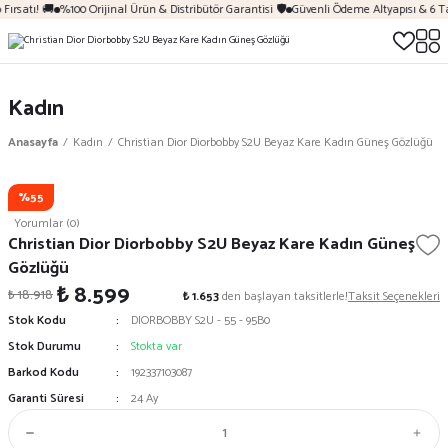
Fırsatı! 🚚
%100 Orijinal Ürün & Distribütör Garantisi 🛡️
Güvenli Ödeme Altyapısı & 6 T
Kadın
Anasayfa
Kadın
Christian Dior Diorbobby S2U Beyaz Kare Kadın Güneş Gözlüğü
%55
Yorumlar (0)
Christian Dior Diorbobby S2U Beyaz Kare Kadın Güneş
Gözlüğü
₺ 8.599
₺ 18.918
₺ 1.653
den başlayan taksitlerle!
Taksit Seçenekleri
Stok Kodu
DIORBOBBY S2U - 55 - 95B0
Stok Durumu
Stokta var
Barkod Kodu
192337103087
Garanti Süresi
24 Ay