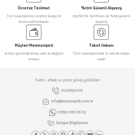
Ücretsiz Teslimat
%100 Güvenli Alışveriş
Tüm siparişleriniz ücretsiz kargo ile
250 Bit SSL Sertifikası ile %100 güvenli
teslim edilmektedir.
alışveriş
Müşteri Memnuniyeti
Taksit İmkanı
14 Gün içerisinde kolay iade ve değişim
Tüm siparişlerinizde 12 taksite kadar
imkanı
vade!
Kadın , erkek ve çocuk güneş gözlükleri
2122955005
info@kuvarsoptik.com.tr
0555 095 66 53
İletişim Bilgilerimiz