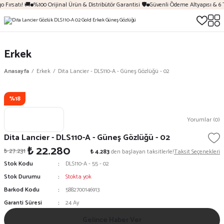
 Fırsatı! 🚚
%100 Orijinal Ürün & Distribütör Garantisi 🛡️
Güvenli Ödeme Altyapısı & 6 
Erkek
Anasayfa
Erkek
Dita Lancier - DLS110-A - Güneş Gözlüğü - 02
%18
Yorumlar (0)
Dita Lancier - DLS110-A - Güneş Gözlüğü - 02
₺ 22.280
₺ 27.231
₺ 4.283
den başlayan taksitlerle!
Taksit Seçenekleri
Stok Kodu
DLS110-A - 55 - 02
Stok Durumu
Stokta yok
Barkod Kodu
5882700146913
Garanti Süresi
24 Ay
Gelince Haber Ver