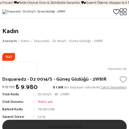
 Fırsatı! 🚚
%100 Orijinal Ürün & Distribütör Garantisi 🛡️
Güvenli Ödeme Altyapısı & 6 
Kadın
Anasayfa
Kadın
Dsquared2 - D2 0014/S - Güneş Gözlüğü - 2W8IR
%27
Yorumlar (0)
Dsquared2 - D2 0014/S - Güneş Gözlüğü - 2W8IR
₺ 9.980
₺ 13.722
₺ 1.918
den başlayan taksitlerle!
Taksit Seçenekleri
Stok Kodu
D2 0014/S - 48 - 2W8IR
Stok Durumu
Stokta yok
Barkod Kodu
716736717418
Garanti Süresi
24 Ay
Gelince Haber Ver