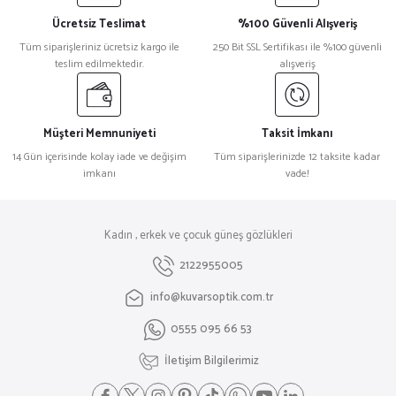
Ücretsiz Teslimat
%100 Güvenli Alışveriş
Tüm siparişleriniz ücretsiz kargo ile
250 Bit SSL Sertifikası ile %100 güvenli
teslim edilmektedir.
alışveriş
Müşteri Memnuniyeti
Taksit İmkanı
14 Gün içerisinde kolay iade ve değişim
Tüm siparişlerinizde 12 taksite kadar
imkanı
vade!
Kadın , erkek ve çocuk güneş gözlükleri
2122955005
info@kuvarsoptik.com.tr
0555 095 66 53
İletişim Bilgilerimiz