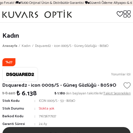
o Fırsatı! 🚚
%100 Orijinal Ürün & Distribütör Garantisi 🛡️
Güvenli Ödeme Altyapısı & 6 
Kadın
Anasayfa
Kadın
Dsquared2 - icon 0005/S - Güneş Gözlüğü - 80S9O
%27
Yorumlar (0)
Dsquared2 - icon 0005/S - Güneş Gözlüğü - 80S9O
₺ 6.138
₺ 8.440
₺ 1.180
den başlayan taksitlerle!
Taksit Seçenekleri
Stok Kodu
ICON 0005/S - 53 - 80S9O
Stok Durumu
Stokta yok
Barkod Kodu
716736717937
Garanti Süresi
24 Ay