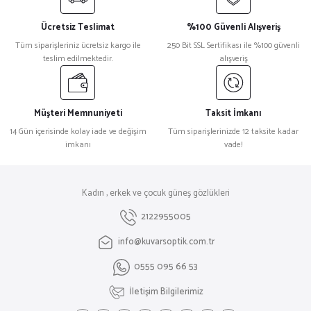
Ücretsiz Teslimat
%100 Güvenli Alışveriş
Tüm siparişleriniz ücretsiz kargo ile
250 Bit SSL Sertifikası ile %100 güvenli
teslim edilmektedir.
alışveriş
Müşteri Memnuniyeti
Taksit İmkanı
14 Gün içerisinde kolay iade ve değişim
Tüm siparişlerinizde 12 taksite kadar
imkanı
vade!
Kadın , erkek ve çocuk güneş gözlükleri
2122955005
info@kuvarsoptik.com.tr
0555 095 66 53
İletişim Bilgilerimiz