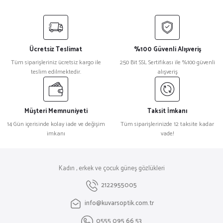
Ücretsiz Teslimat
%100 Güvenli Alışveriş
Tüm siparişleriniz ücretsiz kargo ile
250 Bit SSL Sertifikası ile %100 güvenli
teslim edilmektedir.
alışveriş
Müşteri Memnuniyeti
Taksit İmkanı
14 Gün içerisinde kolay iade ve değişim
Tüm siparişlerinizde 12 taksite kadar
imkanı
vade!
Kadın , erkek ve çocuk güneş gözlükleri
2122955005
info@kuvarsoptik.com.tr
0555 095 66 53