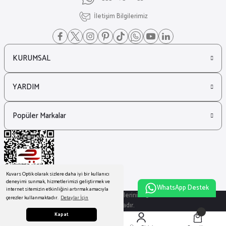
İletişim Bilgilerimiz
KURUMSAL
YARDIM
Popüler Markalar
Kuvars Optik olarak sizlere daha iyi bir kullanıcı
deneyimi sunmak, hizmetlerimizi geliştirmek ve
WhatsApp Destek
internet sitemizin etkinliğini artırmak amacıyla
© Tüm Hakları Saklıdır. Kredi kartı bilgileriniz 256bit SSL sertifikası ile
çerezler kullanmaktadır.
Detaylar İçin
korunmaktadır.
Kapat
ideasoft
ile
e-