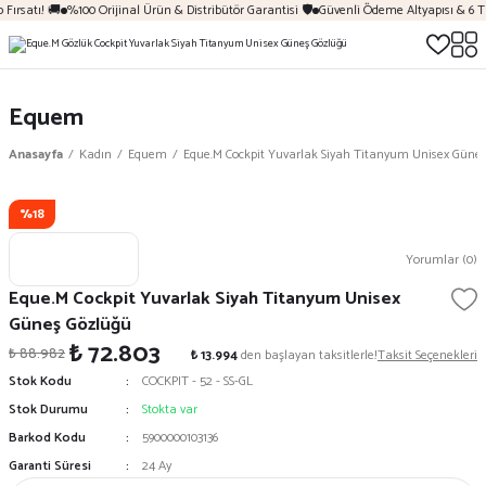
Fırsatı! 🚚
%100 Orijinal Ürün & Distribütör Garantisi 🛡️
Güvenli Ödeme Altyapısı & 6 T
Equem
Anasayfa
Kadın
Equem
Eque.M Cockpit Yuvarlak Siyah Titanyum Unisex Güne
%18
Yorumlar (0)
Eque.M Cockpit Yuvarlak Siyah Titanyum Unisex
Güneş Gözlüğü
₺ 72.803
₺ 88.982
₺ 13.994
den başlayan taksitlerle!
Taksit Seçenekleri
Stok Kodu
COCKPIT - 52 - SS-GL
Stok Durumu
Stokta var
Barkod Kodu
5900000103136
Garanti Süresi
24 Ay