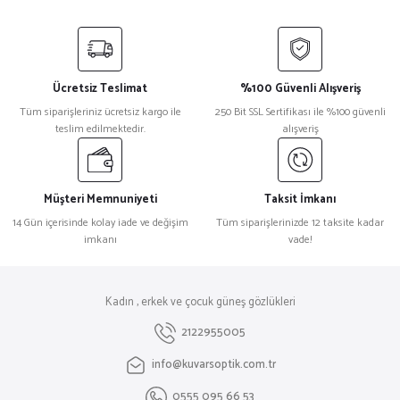
Ücretsiz Teslimat
%100 Güvenli Alışveriş
Tüm siparişleriniz ücretsiz kargo ile
250 Bit SSL Sertifikası ile %100 güvenli
teslim edilmektedir.
alışveriş
Müşteri Memnuniyeti
Taksit İmkanı
14 Gün içerisinde kolay iade ve değişim
Tüm siparişlerinizde 12 taksite kadar
imkanı
vade!
Kadın , erkek ve çocuk güneş gözlükleri
2122955005
info@kuvarsoptik.com.tr
0555 095 66 53