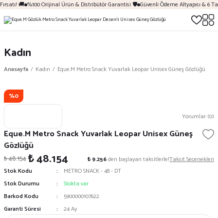
ırsatı! 🚚
%100 Orijinal Ürün & Distribütör Garantisi 🛡️
Güvenli Ödeme Altyapısı & 6 Ta
Kadın
Anasayfa
Kadın
Eque.M Metro Snack Yuvarlak Leopar Unisex Güneş Gözlüğü
%0
Yorumlar (0)
Eque.M Metro Snack Yuvarlak Leopar Unisex Güneş
Gözlüğü
₺ 48.154
₺ 48.154
₺ 9.256
den başlayan taksitlerle!
Taksit Seçenekleri
Stok Kodu
METRO SNACK - 48 - DT
Stok Durumu
Stokta var
Barkod Kodu
5900000107622
Garanti Süresi
24 Ay