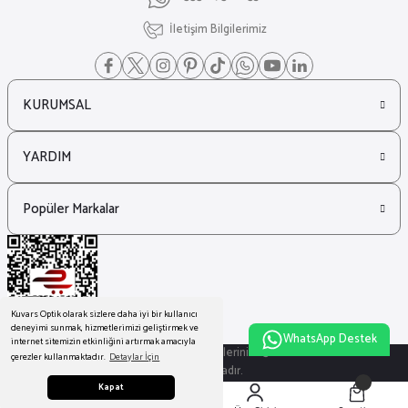
İletişim Bilgilerimiz
KURUMSAL
YARDIM
Popüler Markalar
Kuvars Optik olarak sizlere daha iyi bir kullanıcı
deneyimi sunmak, hizmetlerimizi geliştirmek ve
WhatsApp Destek
internet sitemizin etkinliğini artırmak amacıyla
© Tüm Hakları Saklıdır. Kredi kartı bilgileriniz 256bit SSL sertifikası ile
çerezler kullanmaktadır.
Detaylar İçin
korunmaktadır.
Kapat
ideasoft
ile
e-