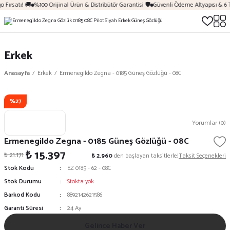
 Fırsatı! 🚚
%100 Orijinal Ürün & Distribütör Garantisi 🛡️
Güvenli Ödeme Altyapısı & 6 
Erkek
Anasayfa
Erkek
Ermenegildo Zegna - 0185 Güneş Gözlüğü - 08C
%27
Yorumlar (0)
Ermenegildo Zegna - 0185 Güneş Gözlüğü - 08C
₺ 15.397
₺ 21.171
₺ 2.960
den başlayan taksitlerle!
Taksit Seçenekleri
Stok Kodu
EZ 0185 - 62 - 08C
Stok Durumu
Stokta yok
Barkod Kodu
8892142621586
Garanti Süresi
24 Ay
Gelince Haber Ver