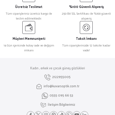
Ücretsiz Teslimat
%100 Güvenli Alışveriş
Tüm siparişleriniz ücretsiz kargo ile
250 Bit SSL Sertifikası ile %100 güvenli
teslim edilmektedir.
alışveriş
Müşteri Memnuniyeti
Taksit İmkanı
14 Gün içerisinde kolay iade ve değişim
Tüm siparişlerinizde 12 taksite kadar
imkanı
vade!
Kadın , erkek ve çocuk güneş gözlükleri
2122955005
info@kuvarsoptik.com.tr
0555 095 66 53
İletişim Bilgilerimiz