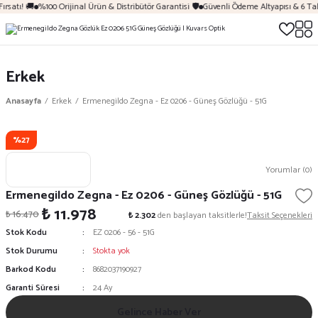
ırsatı! 🚚
%100 Orijinal Ürün & Distribütör Garantisi 🛡️
Güvenli Ödeme Altyapısı & 6 Ta
Erkek
Anasayfa
Erkek
Ermenegildo Zegna - Ez 0206 - Güneş Gözlüğü - 51G
%27
Yorumlar (0)
Ermenegildo Zegna - Ez 0206 - Güneş Gözlüğü - 51G
₺ 11.978
₺ 16.470
₺ 2.302
den başlayan taksitlerle!
Taksit Seçenekleri
Stok Kodu
EZ 0206 - 56 - 51G
Stok Durumu
Stokta yok
Barkod Kodu
8682037190927
Garanti Süresi
24 Ay
Gelince Haber Ver