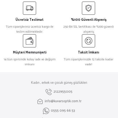
Ücretsiz Teslimat
%100 Güvenli Alışveriş
Tüm siparişleriniz ücretsiz kargo ile
250 Bit SSL Sertifikası ile %100 güvenli
teslim edilmektedir.
alışveriş
Müşteri Memnuniyeti
Taksit İmkanı
14 Gün içerisinde kolay iade ve değişim
Tüm siparişlerinizde 12 taksite kadar
imkanı
vade!
Kadın , erkek ve çocuk güneş gözlükleri
2122955005
info@kuvarsoptik.com.tr
0555 095 66 53