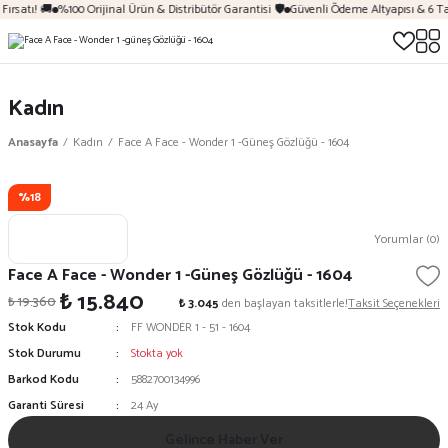
ırsatı! 🚚
%100 Orijinal Ürün & Distribütör Garantisi 🛡️
Güvenli Ödeme Altyapısı & 6 Ta
Kadın
Anasayfa
Kadın
Face A Face - Wonder 1 -Güneş Gözlüğü - 1604
%18
Yorumlar (0)
Face A Face - Wonder 1 -Güneş Gözlüğü - 1604
₺ 15.840
₺ 19.360
₺ 3.045
den başlayan taksitlerle!
Taksit Seçenekleri
Stok Kodu
FF WONDER 1 - 51 - 1604
Stok Durumu
Stokta yok
Barkod Kodu
5882700134996
Garanti Süresi
24 Ay
Gelince Haber Ver