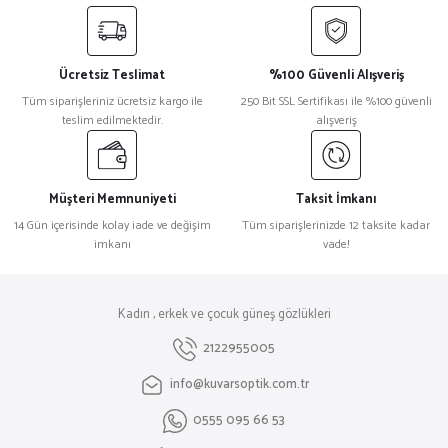
Ücretsiz Teslimat
%100 Güvenli Alışveriş
Tüm siparişleriniz ücretsiz kargo ile
250 Bit SSL Sertifikası ile %100 güvenli
teslim edilmektedir.
alışveriş
Müşteri Memnuniyeti
Taksit İmkanı
14 Gün içerisinde kolay iade ve değişim
Tüm siparişlerinizde 12 taksite kadar
imkanı
vade!
Kadın , erkek ve çocuk güneş gözlükleri
2122955005
info@kuvarsoptik.com.tr
0555 095 66 53