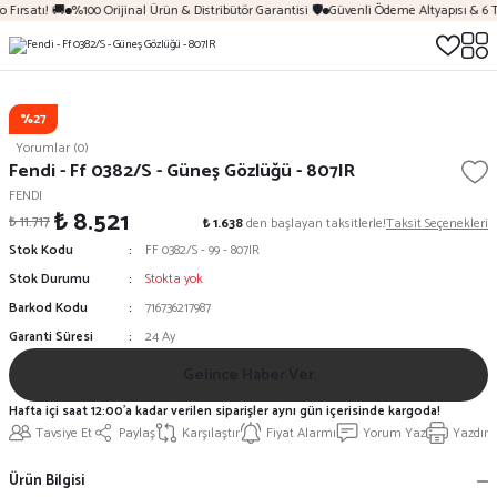
 Fırsatı! 🚚
%100 Orijinal Ürün & Distribütör Garantisi 🛡️
Güvenli Ödeme Altyapısı & 6 
%27
Yorumlar (0)
Fendi - Ff 0382/S - Güneş Gözlüğü - 807IR
FENDI
₺ 8.521
₺ 11.717
₺ 1.638
den başlayan taksitlerle!
Taksit Seçenekleri
Stok Kodu
FF 0382/S - 99 - 807IR
Stok Durumu
Stokta yok
Barkod Kodu
716736217987
Garanti Süresi
24 Ay
Gelince Haber Ver
Hafta içi saat 12:00'a kadar verilen siparişler aynı gün içerisinde kargoda!
Tavsiye Et
Paylaş
Karşılaştır
Fiyat Alarmı
Yorum Yaz
Yazdır
Ürün Bilgisi