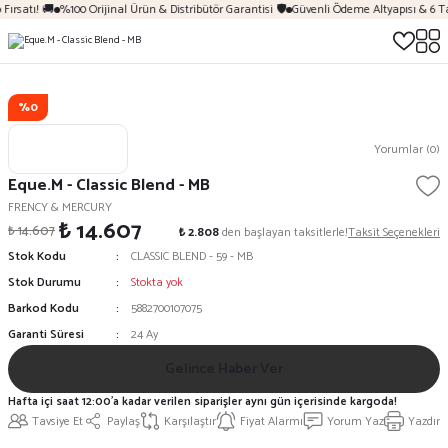
Fırsatı! 🚚
%100 Orijinal Ürün & Distribütör Garantisi 🛡️
Güvenli Ödeme Altyapısı & 6 T
%0
Yorumlar (0)
Eque.M - Classic Blend - MB
FRENCY & MERCURY
₺ 14.607
₺ 14.607
₺ 2.808
den başlayan taksitlerle!
Taksit Seçenekleri
Stok Kodu
CLASSIC BLEND - 59 - MB
Stok Durumu
Stokta yok
Barkod Kodu
5882700107075
Garanti Süresi
24 Ay
Gelince Haber Ver
Hafta içi saat 12:00'a kadar verilen siparişler aynı gün içerisinde kargoda!
Tavsiye Et
Paylaş
Karşılaştır
Fiyat Alarmı
Yorum Yaz
Yazdır