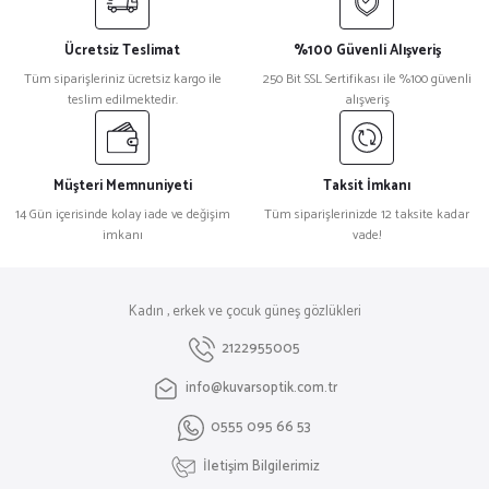
Ücretsiz Teslimat
%100 Güvenli Alışveriş
Tüm siparişleriniz ücretsiz kargo ile
250 Bit SSL Sertifikası ile %100 güvenli
teslim edilmektedir.
alışveriş
Müşteri Memnuniyeti
Taksit İmkanı
14 Gün içerisinde kolay iade ve değişim
Tüm siparişlerinizde 12 taksite kadar
imkanı
vade!
Kadın , erkek ve çocuk güneş gözlükleri
2122955005
info@kuvarsoptik.com.tr
0555 095 66 53
İletişim Bilgilerimiz