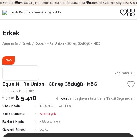
 Fırsatı! 🚚
%100 Orijinal Ürün & Distribütör Garantisi 🛡️
Güvenli Ödeme Altyapısı & 6 
Erkek
Anasayfa
Erkek
Eque.M - Re Union - Güneş Gözlüğü - MBG
%0
Yorumlar (0)
Eque.M - Re Union - Güneş Gözlüğü - MBG
FRENCY & MERCURY
₺ 5.418
₺ 5.418
₺ 1.041
den başlayan taksitlerle!
Taksit Seçenekleri
Stok Kodu
RE UNION - 49 - MBG
Stok Durumu
Stokta yok
Barkod Kodu
5882700110990
Garanti Süresi
24 Ay