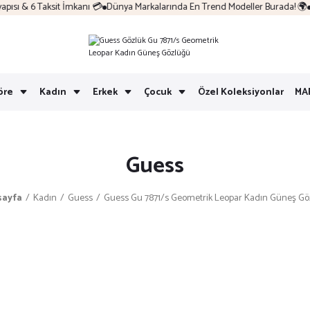
sı & 6 Taksit İmkanı 💳
Dünya Markalarında En Trend Modeller Burada! 🌍
K
öre
Kadın
Erkek
Çocuk
Özel Koleksiyonlar
MA
Guess
sayfa
Kadın
Guess
Guess Gu 7871/s Geometrik Leopar Kadın Güneş Gö