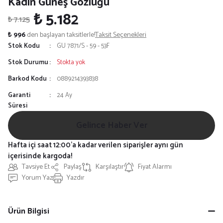
Kadın Güneş Gözlüğü
₺ 5.182
₺ 7.125
₺ 996
den başlayan taksitlerle!
Taksit Seçenekleri
Stok Kodu
GU 7871/S - 59 - 53F
Stok Durumu
Stokta yok
Barkod Kodu
0889214393838
Garanti
24 Ay
Süresi
Gelince Haber Ver
Hafta içi saat 12:00'a kadar verilen siparişler aynı gün
içerisinde kargoda!
Tavsiye Et
Paylaş
Karşılaştır
Fiyat Alarmı
Yorum Yaz
Yazdır
Ürün Bilgisi