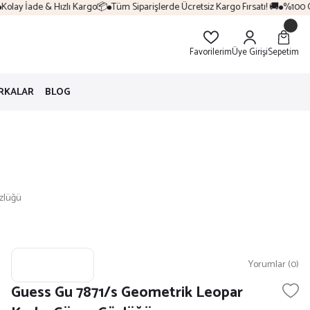
olay İade & Hızlı Kargo📦
Tüm Siparişlerde Ücretsiz Kargo Fırsatı! 🚚
%100 Ori
Favorilerim
Üye Girişi
Sepetim
RKALAR
BLOG
zlüğü
Yorumlar (0)
Guess Gu 7871/s Geometrik Leopar