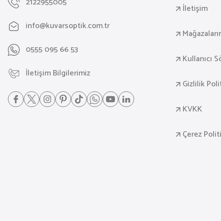
2122955005
İletişim
info@kuvarsoptik.com.tr
Mağazaları
0555 095 66 53
Kullanıcı 
İletişim Bilgilerimiz
Gizlilik Pol
KVKK
Çerez Polit