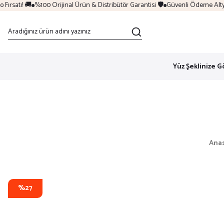
ırsatı! 🚚
%100 Orijinal Ürün & Distribütör Garantisi 🛡️
Güvenli Ödeme Altyapı
Yüz Şeklinize G
Ana
%27