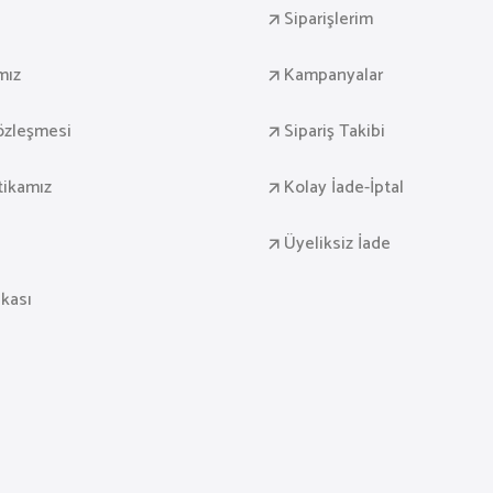
Siparişlerim
mız
Kampanyalar
Sözleşmesi
Sipariş Takibi
itikamız
Kolay İade-İptal
Üyeliksiz İade
ikası