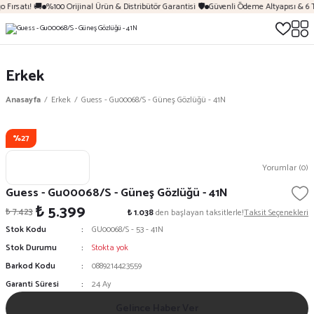
 Fırsatı! 🚚
%100 Orijinal Ürün & Distribütör Garantisi 🛡️
Güvenli Ödeme Altyapısı & 6 
Erkek
Anasayfa
Erkek
Guess - Gu00068/S - Güneş Gözlüğü - 41N
%27
Yorumlar (0)
Guess - Gu00068/S - Güneş Gözlüğü - 41N
₺ 5.399
₺ 7.423
₺ 1.038
den başlayan taksitlerle!
Taksit Seçenekleri
Stok Kodu
GU00068/S - 53 - 41N
Stok Durumu
Stokta yok
Barkod Kodu
0889214423559
Garanti Süresi
24 Ay
Gelince Haber Ver