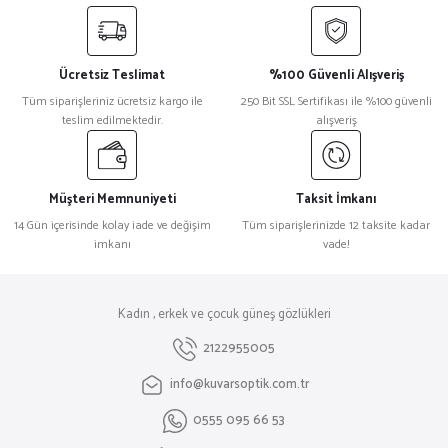
Ücretsiz Teslimat
%100 Güvenli Alışveriş
Tüm siparişleriniz ücretsiz kargo ile
250 Bit SSL Sertifikası ile %100 güvenli
teslim edilmektedir.
alışveriş
Müşteri Memnuniyeti
Taksit İmkanı
14 Gün içerisinde kolay iade ve değişim
Tüm siparişlerinizde 12 taksite kadar
imkanı
vade!
Kadın , erkek ve çocuk güneş gözlükleri
2122955005
info@kuvarsoptik.com.tr
0555 095 66 53