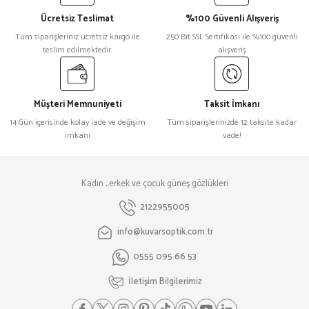
Ücretsiz Teslimat
%100 Güvenli Alışveriş
Tüm siparişleriniz ücretsiz kargo ile
250 Bit SSL Sertifikası ile %100 güvenli
teslim edilmektedir.
alışveriş
Müşteri Memnuniyeti
Taksit İmkanı
14 Gün içerisinde kolay iade ve değişim
Tüm siparişlerinizde 12 taksite kadar
imkanı
vade!
Kadın , erkek ve çocuk güneş gözlükleri
2122955005
info@kuvarsoptik.com.tr
0555 095 66 53
İletişim Bilgilerimiz