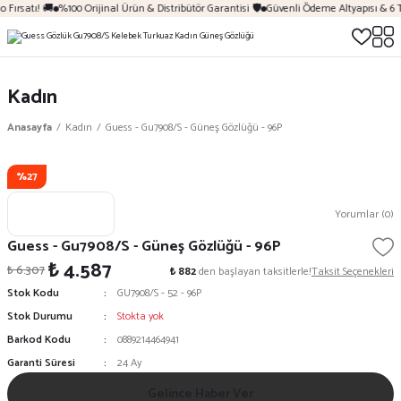
 Fırsatı! 🚚
%100 Orijinal Ürün & Distribütör Garantisi 🛡️
Güvenli Ödeme Altyapısı & 6 T
Kadın
Anasayfa
Kadın
Guess - Gu7908/S - Güneş Gözlüğü - 96P
%27
Yorumlar (0)
Guess - Gu7908/S - Güneş Gözlüğü - 96P
₺ 4.587
₺ 6.307
₺ 882
den başlayan taksitlerle!
Taksit Seçenekleri
Stok Kodu
GU7908/S - 52 - 96P
Stok Durumu
Stokta yok
Barkod Kodu
0889214464941
Garanti Süresi
24 Ay
Gelince Haber Ver