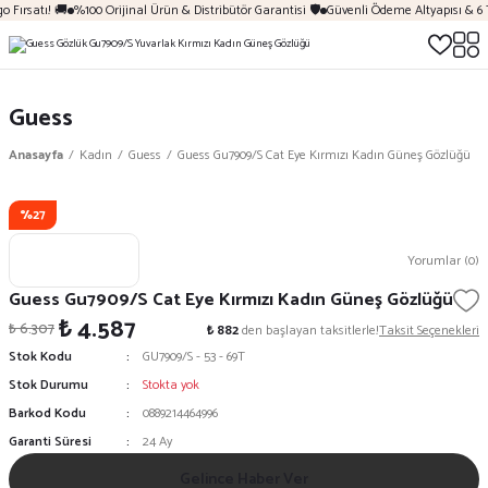
 Fırsatı! 🚚
%100 Orijinal Ürün & Distribütör Garantisi 🛡️
Güvenli Ödeme Altyapısı & 6 
Guess
Anasayfa
Kadın
Guess
Guess Gu7909/S Cat Eye Kırmızı Kadın Güneş Gözlüğü
%27
Yorumlar (0)
Guess Gu7909/S Cat Eye Kırmızı Kadın Güneş Gözlüğü
₺ 4.587
₺ 6.307
₺ 882
den başlayan taksitlerle!
Taksit Seçenekleri
Stok Kodu
GU7909/S - 53 - 69T
Stok Durumu
Stokta yok
Barkod Kodu
0889214464996
Garanti Süresi
24 Ay
Gelince Haber Ver