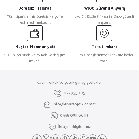
Ücretsiz Teslimat
%100 Güvenli Alışveriş
Tüm siparişleriniz ücretsiz kargo ile
250 Bit SSL Sertifikası ile %100 güvenli
teslim edilmektedir.
alışveriş
Müşteri Memnuniyeti
Taksit İmkanı
14 Gün içerisinde kolay iade ve değişim
Tüm siparişlerinizde 12 taksite kadar
imkanı
vade!
Kadın , erkek ve çocuk güneş gözlükleri
2122955005
info@kuvarsoptik.com.tr
0555 095 66 53
İletişim Bilgilerimiz