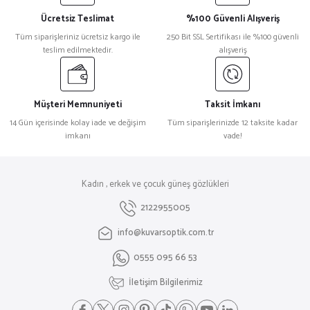
Ücretsiz Teslimat
%100 Güvenli Alışveriş
Tüm siparişleriniz ücretsiz kargo ile
250 Bit SSL Sertifikası ile %100 güvenli
teslim edilmektedir.
alışveriş
Müşteri Memnuniyeti
Taksit İmkanı
14 Gün içerisinde kolay iade ve değişim
Tüm siparişlerinizde 12 taksite kadar
imkanı
vade!
Kadın , erkek ve çocuk güneş gözlükleri
2122955005
info@kuvarsoptik.com.tr
0555 095 66 53
İletişim Bilgilerimiz