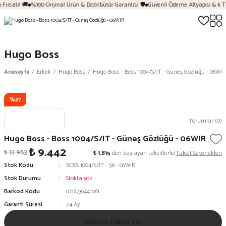
Fırsatı! 🚚
%100 Orijinal Ürün & Distribütör Garantisi 🛡️
Güvenli Ödeme Altyapısı & 6 T
Hugo Boss
Anasayfa
Erkek
Hugo Boss
Hugo Boss - Boss 1004/S/IT - Güneş Gözlüğü - 06WIR
%27
Yorumlar (0)
Hugo Boss - Boss 1004/S/IT - Güneş Gözlüğü - 06WIR
₺ 9.442
₺ 12.983
₺ 1.815
den başlayan taksitlerle!
Taksit Seçenekleri
Stok Kodu
BOSS 1004/S/IT - 56 - 06WIR
Stok Durumu
Stokta yok
Barkod Kodu
0716736441061
Garanti Süresi
24 Ay
Gelince Haber Ver